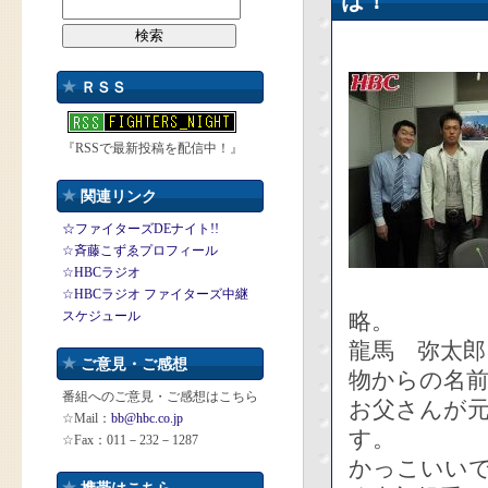
は！
ＲＳＳ
『RSSで最新投稿を配信中！』
関連リンク
☆ファイターズDEナイト!!
☆斉藤こずゑプロフィール
☆HBCラジオ
☆HBCラジオ ファイターズ中継
スケジュール
略。
龍馬 弥太郎
ご意見・ご感想
物からの名
番組へのご意見・ご感想はこちら
お父さんが
☆Mail：
bb@hbc.co.jp
す。
☆Fax：011－232－1287
かっこいい