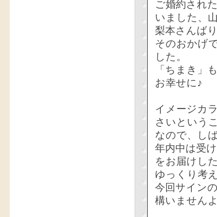
ご婚約され
いました、
梨本さんば
そのおかげ
した。
「ちまき」
お幸せに♪
イメージカ
さいという
なので、し
年内中は受
をお届けし
ゆっくり考
今回サイン
構いません