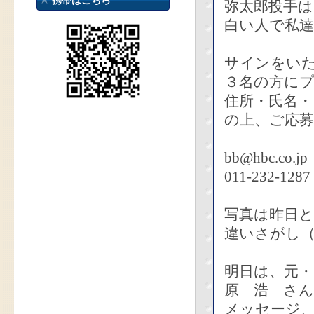
携帯はこちら
弥太郎投手
白い人で私
サインをい
３名の方に
住所・氏名
の上、ご応
bb@hbc.co.jp
011-232-1287
写真は昨日
違いさがし
明日は、元
原 浩 さ
メッセージ