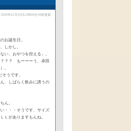
2009年01月29日22時09分36秒更新
歳のお誕生日。
が、しかし。
わない、おやつを控える」。
る？？？ もーーーう、卓田
笑）。
だそうです。
さん、しばらく飲みに誘うの
ゆちん。
ない・・・そうです、サイズ
なＬＬがありますもんね。