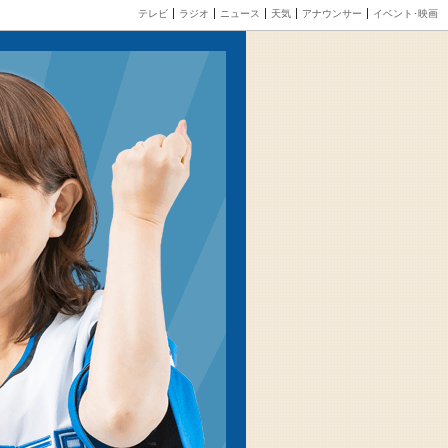
テレビ
ラジオ
ニュース
天気
アナウンサー
イベント･映画