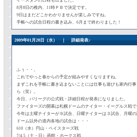
イースタンの日程も出ました。
8月8日の稚内、11時ＰＢで決定です。
9日はまだどこかわかりませんが楽しみですね。
手帳への試合日程の書き込み、6月まで終わりました！
2009年01月28日（水） ｜
詳細発表♪
ふぅ・・。
これでやっと春からの予定が組みやすくなりますね。
まずこれを手帳に書き込まないことには仕事も遊びも家内行事
ら（笑）。
今日、パリーグの公式戦・詳細日程が発表になりました。
ファイターズの開幕は札幌ドームのナイター・イーグルス戦で
今年は土曜ナイターが９試合、日曜ナイターは３試合、月曜の
ドーム以外の道内各地の試合は・・・
610（水）円山・ベイスターズ戦
7/4.5（土・日）函館・ホークス戦