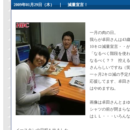
2009年01月29日（木） ｜
減量宣言！
一月の肉の日。
我らが卓田さんは43
10キロ減量宣言・・
「なるべく階段を使
なるべく？？ 控え
さんらしいですね（
一ヶ月2キロ減の予定
応援してます、卓田
はやめますね。
画像は卓田さんとま
シャツの前が閉まら
はＬＬ・・・いろん