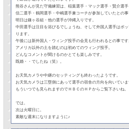
熊谷さんが見た守備練習は、稲葉選手・マック選手・賢介選手
信二選手・鶴岡選手・中嶋選手兼コーチが参加していたとの事
明日は鎌ヶ谷組・他の選手が沖縄入りです。
中田選手は注目を浴びるでしょうね、そして外国人選手はボッ
ります。
午後には新外国人・ウィング投手の会見も行われるとの事です
アメリカ以外の土を踏むのは初めてのウィング投手。
どんなコメントが聞けるのかとても楽しみです。
既婚・・でしたね（笑）。
お天気カメラや中継のセッティングも終わったようです。
お天気カメラは三塁側にあって選手の宿舎の方向を向いていま
もういつでも見られますのでＨＢＣのＨＰからご覧下さいね。
では。
次は火曜日に。
素敵な週末になりますように♪