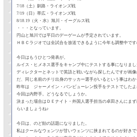
7/18（土）釧路・ライオンズ戦
7/19（日）帯広・ライオンズ戦
8/18.19（火・水）旭川・イーグルス戦
・・・となっています。
円山と旭川では平日のデーゲームが予定されています。
ＨＢＣラジオでは全試合を放送できるように今年も調整中です
今日はもうひとつ発表が。
ルイス・ヒメネス選手をキャンプ中にテストする事になりまし
ディレクターとネットで英語と戦いながら探したんですが画像
だ、同じ名前のチリ出身のサッカー選手がいるという事はわか
昨年は ジャーメイン・バンビューレン投手をテストでしたよ
今回は内野手。どうなるでしょうか。
決まった場合はＤＥナイト・外国人選手担当の卓田さんにまず
らいましょうね♪
今日は、のど飴の話題になりました。
私はクールなウェンツが甘いウェンツに挟まれてるのが好きで