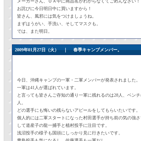
メーカーさん、ＯＡ中に商品名がわからなくてごめんなさい！
お詫びに今日明日中に買いますから！
皆さん、風邪には気をつけましょうね。
まずはうがい、手洗い、そしてマスクも。
では、また明日。
2009年01月27日（火） ｜
春季キャンプメンバー。
今日、沖縄キャンプの一軍・二軍メンバーが発表されました。
一軍は41人が選ばれています。
と言っても皆さんご存知の通り一軍に残れるのは28人、ベンチ
人。
どの選手にも悔いの残らないアピールをしてもらいたいです。
個人的には二軍スタートになった村田選手が持ち前の気の強さ
して道産子の龍一捕手と植村投手に注目です。
浅沼投手の様子も国頭にしっかり見に行きたいです。
豊島投手も気になるし、佐藤選手も一軍だし。。。。