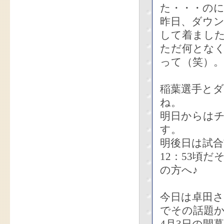
た・・・の
昨日、ダウ
して着まし
ただ何とな
って（笑）。
稲葉選手と
ね。
明日からは
す。
明後日は試
12：53頃
の方へ♪
今日は卓田
でその話題