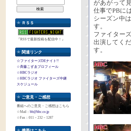
があがって
仕事でPBに
シーズン中
ＲＳＳ
す。
ファイターズ
『RSSで最新投稿を配信中！』
出演してく
す。
関連リンク
☆ファイターズDEナイト!!
☆斉藤こずゑプロフィール
☆HBCラジオ
☆HBCラジオ ファイターズ中継
スケジュール
ご意見・ご感想
番組へのご意見・ご感想はこちら
☆Mail：
bb@hbc.co.jp
☆Fax：011－232－1287
携帯はこちら