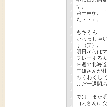
4月3日の開
す。
第一声が、
た・・」。
。。。。。。
もちろん！
いらっしゃ
す（笑）。
明日からは
プレーする
来週の北海
幸雄さんが札
わくわくし
まだ一週間
では、また
山内さんに