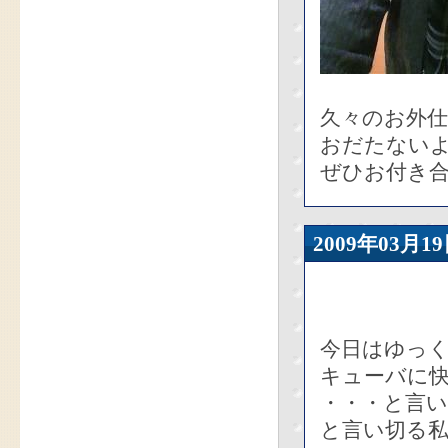
久々のお外
おだたない
ぜひお付き
2009年03
今日はゆっ
キューバに快
・・・と言
と言い切る私