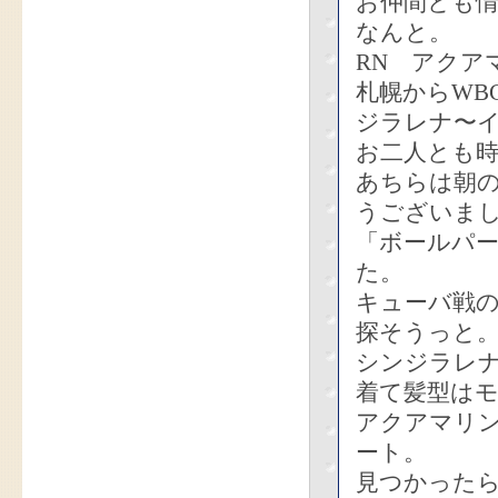
お仲間とも
なんと。
RN アクア
札幌からWB
ジラレナ〜イ
お二人とも
あちらは朝の
うございま
「ボールパ
た。
キューバ戦
探そうっと
シンジラレ
着て髪型はモ
アクアマリ
ート。
見つかった