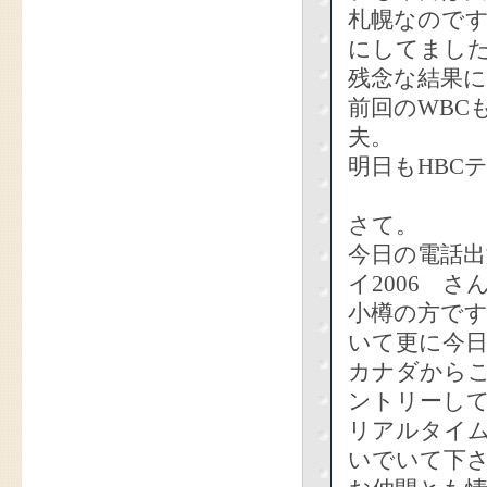
札幌なので
にしてまし
残念な結果
前回のWBC
夫。
明日もHBCテ
さて。
今日の電話出
イ2006 さ
小樽の方で
いて更に今日
カナダから
ントリーし
リアルタイ
いでいて下