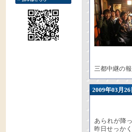
三都中継の
2009年03
あられが降
昨日せっか