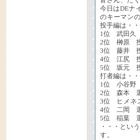
皆さん、た
今日はDEナ
のキーマン
投手編は・・
1位 武田久
2位 榊原 
3位 藤井 
4位 江尻 
5位 坂元 
打者編は・・
1位 小谷野
2位 森本 
3位 ヒメネ
4位 二岡 
5位 稲葉 
・・・とい
す。