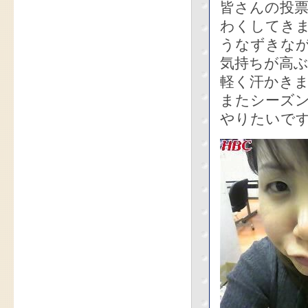
皆さんの投
わくしてき
うなずきな
気持ちが高
軽く汗かき
またシーズ
やりたいで