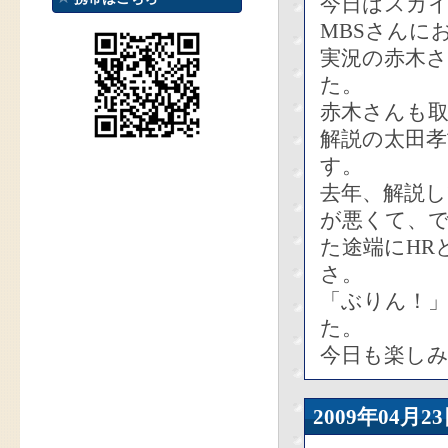
今日はスカ
MBSさんに
実況の赤木さ
た。
赤木さんも
解説の太田
す。
去年、解説し
が悪くて、
た途端にHR
さ。
「ぶりん！
た。
今日も楽し
2009年04