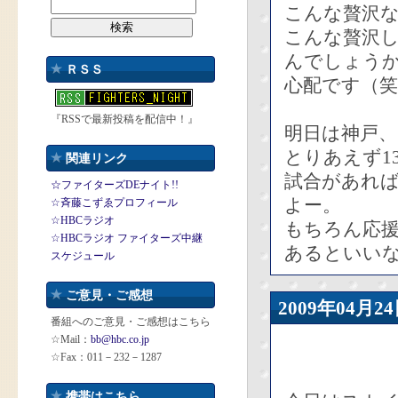
こんな贅沢
こんな贅沢
んでしょう
ＲＳＳ
心配です（笑
『RSSで最新投稿を配信中！』
明日は神戸、
とりあえず1
関連リンク
試合があれ
☆ファイターズDEナイト!!
よー。
☆斉藤こずゑプロフィール
☆HBCラジオ
もちろん応
☆HBCラジオ ファイターズ中継
あるといい
スケジュール
ご意見・ご感想
2009年04
番組へのご意見・ご感想はこちら
☆Mail：
bb@hbc.co.jp
☆Fax：011－232－1287
携帯はこちら