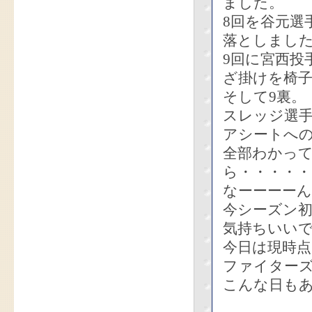
ました。
8回を谷元選
落としまし
9回に宮西投
ざ掛けを椅
そして9裏。
スレッジ選手
アシートへ
全部わかっ
ら・・・・・
なーーーー
今シーズン
気持ちいい
今日は現時
ファイター
こんな日も