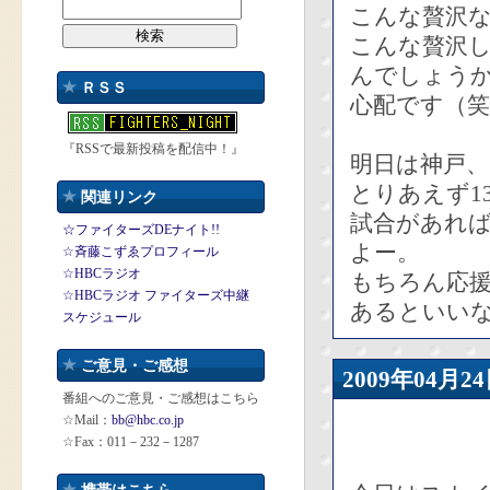
こんな贅沢
こんな贅沢
んでしょう
ＲＳＳ
心配です（笑
『RSSで最新投稿を配信中！』
明日は神戸、
とりあえず1
関連リンク
試合があれ
☆ファイターズDEナイト!!
よー。
☆斉藤こずゑプロフィール
☆HBCラジオ
もちろん応
☆HBCラジオ ファイターズ中継
あるといい
スケジュール
ご意見・ご感想
2009年04
番組へのご意見・ご感想はこちら
☆Mail：
bb@hbc.co.jp
☆Fax：011－232－1287