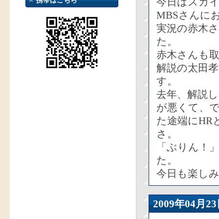
今日はスカ
携帯はこちら
MBSさんに
実況の赤木さ
た。
赤木さんも
解説の太田
す。
去年、解説し
が悪くて、
た途端にHR
さ。
「ぶりん！
た。
今日も楽し
2009年04