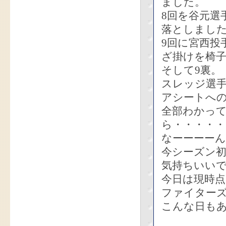
ました。
8回を谷元選
落としまし
9回に宮西投
ざ掛けを椅
そして9裏。
スレッジ選手
アシートへ
全部わかっ
ら・・・・・
なーーーー
今シーズン
気持ちいい
今日は現時
ファイター
こんな日も