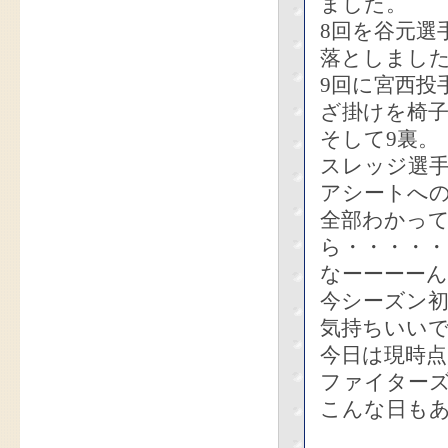
ました。
8回を谷元選
落としまし
9回に宮西投
ざ掛けを椅
そして9裏。
スレッジ選手
アシートへ
全部わかっ
ら・・・・・
なーーーー
今シーズン
気持ちいい
今日は現時
ファイター
こんな日も