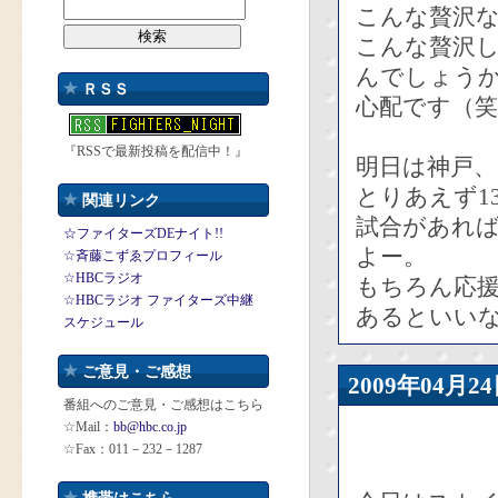
こんな贅沢
こんな贅沢
んでしょう
ＲＳＳ
心配です（笑
『RSSで最新投稿を配信中！』
明日は神戸、
とりあえず1
関連リンク
試合があれ
☆ファイターズDEナイト!!
よー。
☆斉藤こずゑプロフィール
☆HBCラジオ
もちろん応
☆HBCラジオ ファイターズ中継
あるといい
スケジュール
ご意見・ご感想
2009年04
番組へのご意見・ご感想はこちら
☆Mail：
bb@hbc.co.jp
☆Fax：011－232－1287