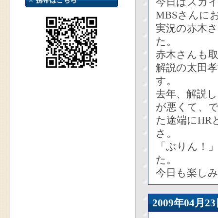
今日はスカ
携帯はこちら
MBSさんに
実況の赤木さ
た。
赤木さんも
解説の太田
す。
去年、解説し
が悪くて、
た途端にHR
さ。
「ぶりん！
た。
今日も楽し
2009年04