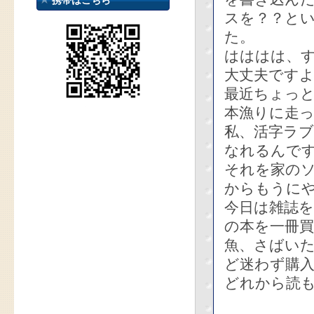
携帯はこちら
スを？？と
た。
はははは、
大丈夫です
最近ちょっ
本漁りに走
私、活字ラ
なれるんで
それを家の
からもうに
今日は雑誌を
の本を一冊
魚、さばい
ど迷わず購
どれから読