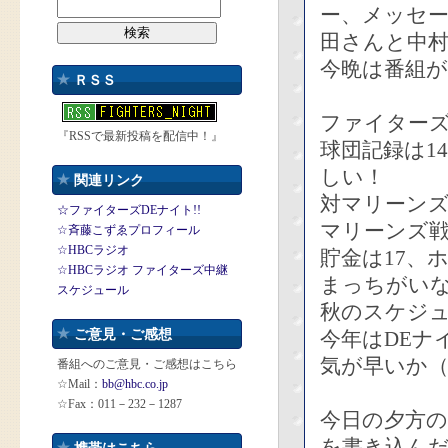
ー、メッセ
田さんと中
今晩は番組
ＲＳＳ
ファイターズ
『RSSで最新投稿を配信中！』
球団記録は1
しい！
関連リンク
対マリーンズ
☆ファイターズDEナイト!!
マリーンズ
☆斉藤こずゑプロフィール
☆HBCラジオ
貯金は17、
☆HBCラジオ ファイターズ中継
まっちがい
スケジュール
秋のスケジ
ご意見・ご感想
今年はDEナ
気が早いか（
番組へのご意見・ご感想はこちら
☆Mail：
bb@hbc.co.jp
☆Fax：011－232－1287
今日の夕方
を書き込ん