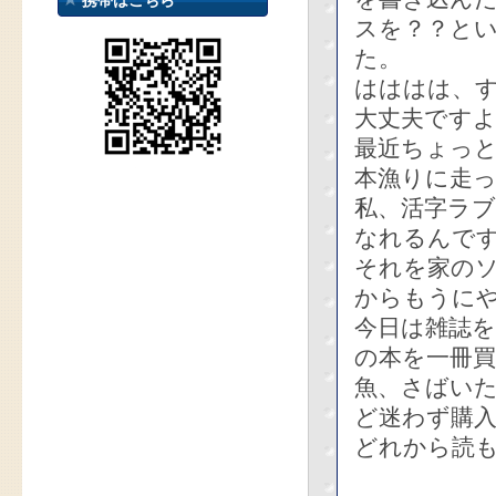
携帯はこちら
スを？？と
た。
はははは、
大丈夫です
最近ちょっ
本漁りに走
私、活字ラ
なれるんで
それを家の
からもうに
今日は雑誌を
の本を一冊
魚、さばい
ど迷わず購
どれから読