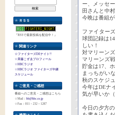
ー、メッセ
田さんと中
今晩は番組
ＲＳＳ
ファイターズ
『RSSで最新投稿を配信中！』
球団記録は1
しい！
関連リンク
対マリーンズ
☆ファイターズDEナイト!!
マリーンズ
☆斉藤こずゑプロフィール
☆HBCラジオ
貯金は17、
☆HBCラジオ ファイターズ中継
まっちがい
スケジュール
秋のスケジ
ご意見・ご感想
今年はDEナ
気が早いか（
番組へのご意見・ご感想はこちら
☆Mail：
bb@hbc.co.jp
☆Fax：011－232－1287
今日の夕方
を書き込ん