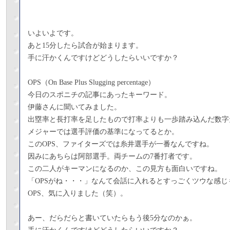
いよいよです。
あと15分したら試合が始まります。
手に汗かくんですけどどうしたらいいですか？
OPS（On Base Plus Slugging percentage）
今日のスポニチの記事にあったキーワード。
伊藤さんに聞いてみました。
出塁率と長打率を足したもので打率よりも一歩踏み込んだ数字
メジャーでは選手評価の基準になってるとか。
このOPS、ファイターズでは糸井選手が一番なんですね。
因みにあちらは阿部選手。両チームの7番打者です。
この二人がキーマンになるのか、この見方も面白いですね。
「OPSがね・・・」なんて会話に入れるとすっごくツウな感じ
OPS、気に入りました（笑）。
あー、だらだらと書いていたらもう後5分なのかぁ。