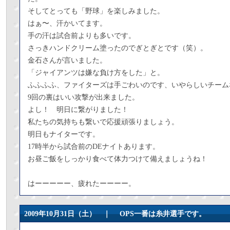
そしてとっても「野球」を楽しみました。
はぁ〜、汗かいてます。
手の汗は試合前よりも多いです。
さっきハンドクリーム塗ったのでぎとぎとです（笑）。
金石さんが言いました。
「ジャイアンツは嫌な負け方をした」と。
ふふふふ、ファイターズは手ごわいのです、いやらしいチーム
9回の裏はいい攻撃が出来ました。
よし！ 明日に繋がりました！
私たちの気持ちも繋いで応援頑張りましょう。
明日もナイターです。
17時半から試合前のDEナイトあります。
お昼ご飯をしっかり食べて体力つけて備えましょうね！
はーーーーー、疲れたーーーー。
2009年10月31日（土） ｜
OPS一番は糸井選手です。