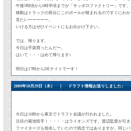
午後5時頃から6時半頃までが「サッポロファクトリー」です。
移動はトラックの荷台にこのボールが積まれるのですぐにわか
見たいーーーーー。
いける方はぜひイベントにもお出かけ下さい。
では、帰ります。
今日は手袋買ったんだー。
はいて・・・はめて帰ります♪
明日は17時からDEナイトでーす！
2009年10月29日（木） ｜
ドラフト情報お送りしました♪
今日は16時から東京でドラフト会議が行われました。
注目の菊池投手！・・・・はライオンズです。渡辺監督が引き
ファイターズも指名していたので残念ではありますが、同じパ