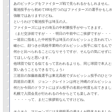
あのピッチングをファイターズ戦で見られるかもしれません。
菊池投手から初めてHRを打つのはファイターズの選手かもし
強敵ではありますけどね。
というわけで菊池投手は埼玉の人。
ファイターズにはその埼玉の中村勝投手がやってきます。
（まだ交渉前ですが・・・明日の午前中にご挨拶ですが・・・
一巡目に指名した中村投手は埼玉のダルビッシュと言われてい
確かに、顔つきが高校卒業時のダルビッシュ投手に似てるんで
何かと比べられることになりそうですが、そんなの気にせずに
てほしいなと思います。
他球団で似てる似てるって言われるよりも、同じ球団で本人と
笑いあうこともできるでしょう♪
三巡目の加藤政義選手は東北高校でダルビッシュ投手のひとつ
四巡目の運天 ジョン・クレイトンは何と沖縄のダルビッシュ
何だか今回のドラフトにはダル投手の名前が何度も出てきまし
札幌で入団会見が行われるの今からとても楽しみです。
・・・・って、まだご挨拶前なんですけどね。
そうそう、マリーンズには大嶺投手の弟さんが指名されました