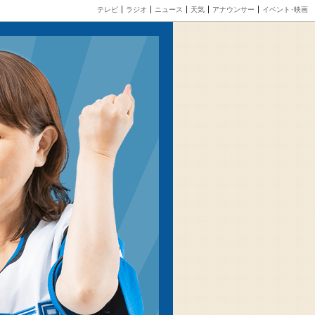
テレビ
ラジオ
ニュース
天気
アナウンサー
イベント･映画