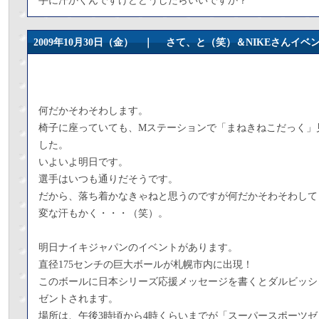
手に汗かくんですけどどうしたらいいですか？
2009年10月30日（金） ｜
さて、と（笑）＆NIKEさんイベ
何だかそわそわします。
椅子に座っていても、Mステーションで「まねきねこだっく」
した。
いよいよ明日です。
選手はいつも通りだそうです。
だから、落ち着かなきゃねと思うのですが何だかそわそわして
変な汗もかく・・・（笑）。
明日ナイキジャパンのイベントがあります。
直径175センチの巨大ボールが札幌市内に出現！
このボールに日本シリーズ応援メッセージを書くとダルビッシ
ゼントされます。
場所は、午後3時頃から4時くらいまでが「スーパースポーツ