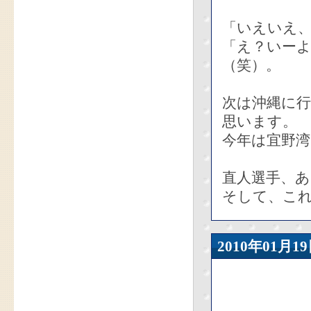
「いえいえ
「え？いー
（笑）。
次は沖縄に
思います。
今年は宜野
直人選手、
そして、こ
2010年01