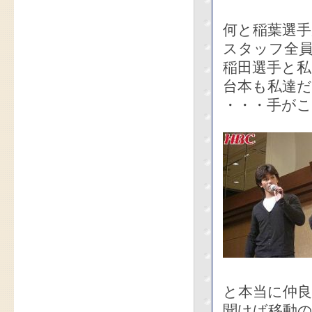
何と稲葉選
スタッフ全
稲田選手と
台本も私達
・・・手が
と本当に仲
聞けば移動