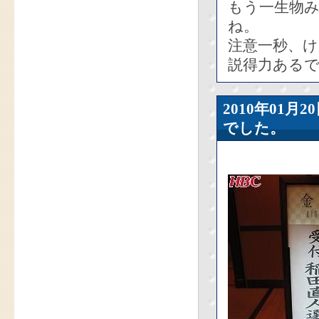
もう一生物
ね。
注意一秒、け
説得力ある
2010年01
でした。