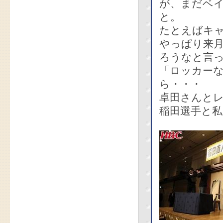
が、まだベ
と。
たとえばキ
やっぱり来月
ろうなと言
「ロッカー
ら・・・
卓田さんと
稲田選手と