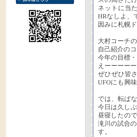
ネットに当
HRなしよ、
因みに札幌ド
大村コーチ
自己紹介の
今年の目標・
えーーーーー
ぜひぜひ皆
UFOにも興
では、転ば
今日は久し
昼寝したの
滝川の試合
す。