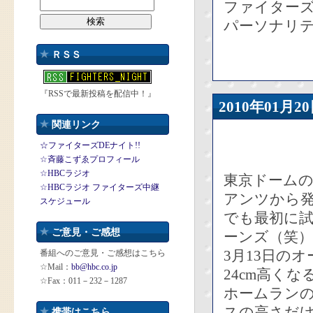
ファイターズ
パーソナリ
ＲＳＳ
『RSSで最新投稿を配信中！』
2010年01
関連リンク
☆ファイターズDEナイト!!
☆斉藤こずゑプロフィール
☆HBCラジオ
東京ドーム
☆HBCラジオ ファイターズ中継
アンツから
スケジュール
でも最初に
ご意見・ご感想
ーンズ（笑）
3月13日の
番組へのご意見・ご感想はこちら
☆Mail：
bb@hbc.co.jp
24cm高くな
☆Fax：011－232－1287
ホームラン
スの高さだ
携帯はこちら