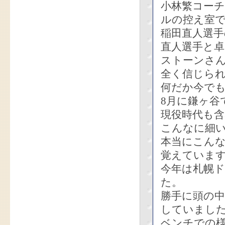
小林繁コーチ
ルの控え室
稲田直人選
直人選手と
ストーンさ
全く信じら
何だか今で
8月に鎌ヶ谷
現役時代も
こんなに細
本当にこん
覚えていま
今年は札幌
た。
勝手に頭の
していまし
ベンチでの