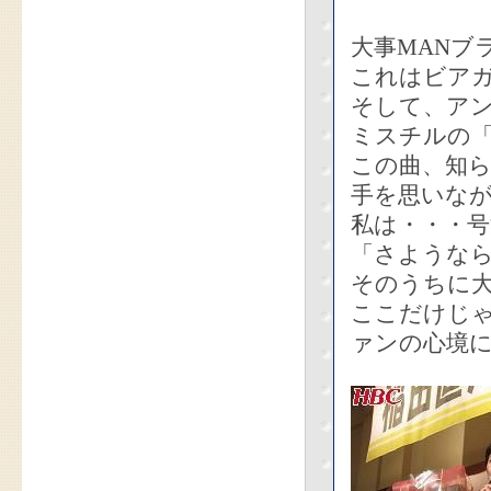
大事MANブ
これはビア
そして、ア
ミスチルの
この曲、知
手を思いな
私は・・・
「さような
そのうちに
ここだけじ
ァンの心境