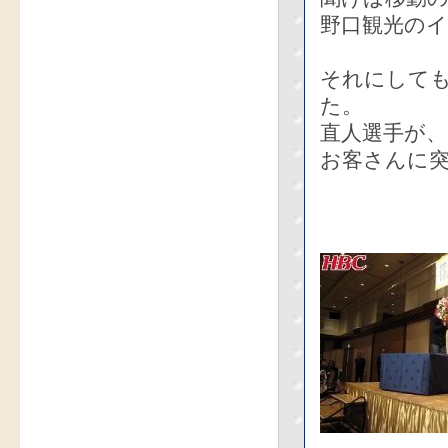
野口観光の
それにして
た。
直人選手が
お客さんに