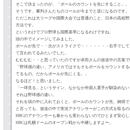
そこで決まったのが、「ボールのカウントを先にすること」。
そうです、審判さんたちのコールが今までと逆になるのです。
ただこれは大リーグや国際大会では普通のこと、日本の高校野球
方法です。
というわけでプロ野球も国際基準になるわけですね。
頭の中でイメージしてみました。
ボールが先で・・次がストライクで・・・・・・・右手でして
て言われてるみたいでした。
むむむむ・・と思っていたのですが卓田さんの放送中の言葉で
「野球感の違い、アメリカではそもそもボールをカウントする
てるもの。だからボールが先にくる。」
なるほど！と思いました。
「一球見る」というサイン、なかなか外国人選手が馴染めない
それは野球感の違い。
それを頭の中に入れておくと、ボールのカウントが先、納得で
と言っても、放送の中で実況アナウンサーがこの方式を取るの
HBCのアナウンサーも春からも変わらないのでひとまず安心
HBCは札幌ドームのオープン戦から中継しますよ〜。