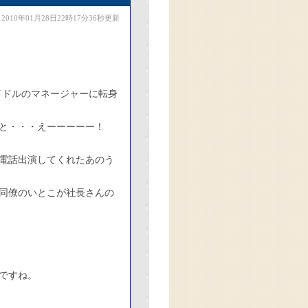
2010年01月28日22時17分36秒更新
イドルのマネージャーに転身
ると・・・えーーーーー！
電話出演してくれたあのう
の同僚のいとこが社長さんの
ですね。