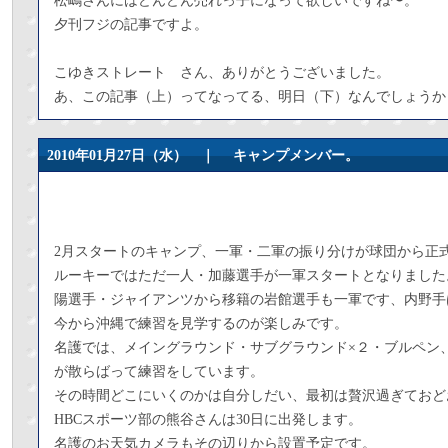
松嶋さんにはどんどん売れっ子になって欲しいですね〜。
夕刊フジの記事ですよ。
こゆきストレート さん、ありがとうございました。
あ、この記事（上）ってなってる、明日（下）なんでしょうか
2010年01月27日（水） ｜
キャンプメンバー。
2月スタートのキャンプ、一軍・二軍の振り分けが球団から正
ルーキーではただ一人・加藤選手が一軍スタートとなりました
陽選手・ジャイアンツから移籍の岩館選手も一軍です、内野手
今から沖縄で練習を見学するのが楽しみです。
名護では、メイングラウンド・サブグラウンド×２・ブルペン
が散らばって練習をしています。
その時間どこにいくのかは自分しだい、最初は贅沢過ぎておど
HBCスポーツ部の熊谷さんは30日に出発します。
名護のお天気カメラもその辺りから設置予定です。