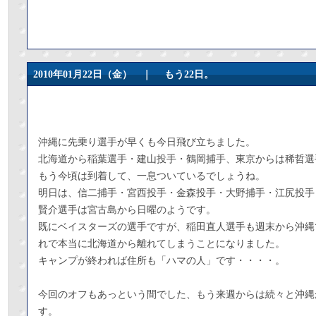
2010年01月22日（金） ｜
もう22日。
沖縄に先乗り選手が早くも今日飛び立ちました。
北海道から稲葉選手・建山投手・鶴岡捕手、東京からは稀哲選
もう今頃は到着して、一息ついているでしょうね。
明日は、信二捕手・宮西投手・金森投手・大野捕手・江尻投手
賢介選手は宮古島から日曜のようです。
既にベイスターズの選手ですが、稲田直人選手も週末から沖縄
れで本当に北海道から離れてしまうことになりました。
キャンプが終われば住所も「ハマの人」です・・・・。
今回のオフもあっという間でした、もう来週からは続々と沖縄
す。