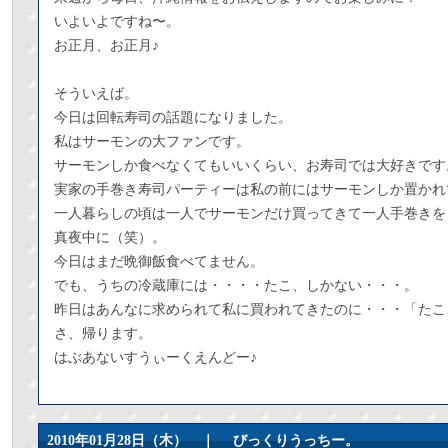
いよいよですね〜。
お正月、お正月♪
そういえば。
今日は回転寿司の話題になりました。
私はサーモンの大ファンです。
サーモンしか食べなくてもいいくらい、お寿司では大好きです
実家の手巻き寿司パーティーは私の前にはサーモンしか置かれ
一人暮らしの頃は一人でサーモンだけ買ってきて一人手巻きを
真夜中に（笑）。
今日はまだ晩御飯食べてません。
でも、うちの冷蔵庫には・・・・たこ、しかない・・・。
昨日はあんなに求められて私に買われてきたのに・・・「たこ
さ、帰ります。
はぶあないすうぃーくえんどー♪
2010年01月28日（木） ｜
びっくりうっちー。