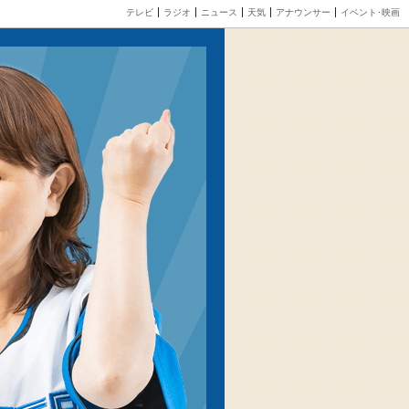
テレビ
ラジオ
ニュース
天気
アナウンサー
イベント･映画