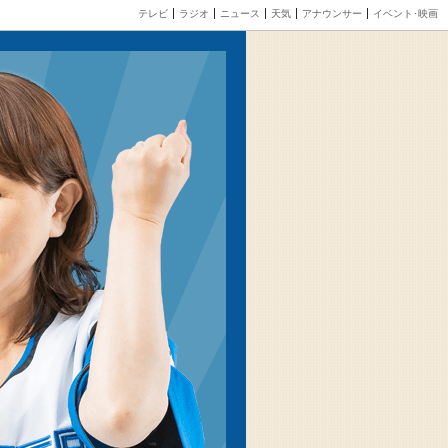
テレビ
ラジオ
ニュース
天気
アナウンサー
イベント･映画