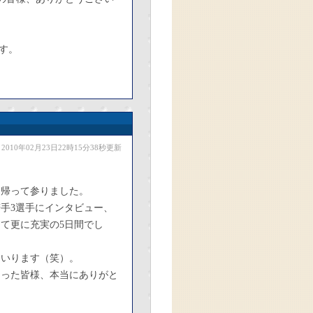
す。
2010年02月23日22時15分38秒更新
ら帰って参りました。
手3選手にインタビュー、
て更に充実の5日間でし
まいります（笑）。
さった皆様、本当にありがと