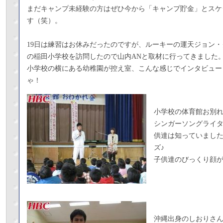
まだキャンプ未経験の方はぜひ今から「キャンプ貯金」とスケ
す（笑）。
19日は練習はお休みだったのですが、ルーキーの運天ジョン
の稲田小学校を訪問したので山内ANと取材に行ってきました
小学校の横にある幼稚園が控え室、こんな感じでインタビュー
ゃ！
小学校の体育館お別
シンガーソングライ
供達は知っていまし
ズ♪
子供達のびっくり顔
沖縄出身のしおりさ