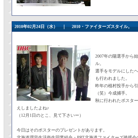
2010年02月24日（水） ｜
2010・ファイターズスタイル。
2007年の陽選手か
ル。
選手をモデルにした
も行われました。
昨年の植村投手から
（笑）今成捕手。
秋に行われたポスタ
えしましたよね♪
（12月1日のとこ、見て下さいー）
今日はそのポスターのプレゼントがあります。
北海道理容生活衛生同業組合・PRT北海道ファイターズ後援会