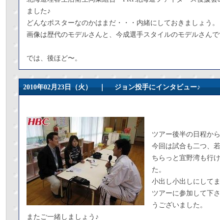
ました♪
どんなポスターなのかはまだ・・・内緒にしておきましょう。
画像は歴代のモデルさんと、今成選手スタイルのモデルさんで
では、後ほど〜。
2010年02月23日（火） ｜
ジョン投手にインタビュー♪
ツアー後半の日程か
今回は試合も二つ、若
ちらっと宜野湾も行け
た。
小出し小出しにして
ツアーに参加して下
うございました。
またご一緒しましょう♪