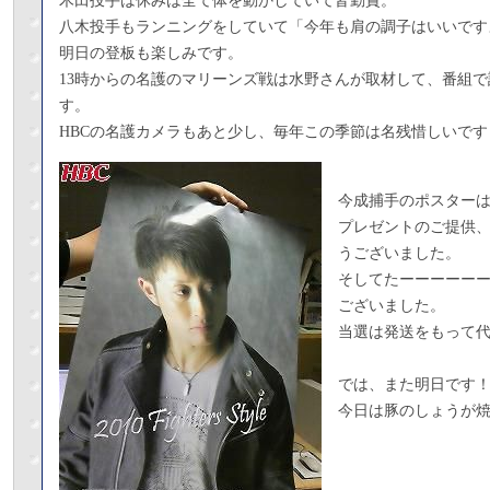
木田投手は休みは全て体を動かしていて皆勤賞。
八木投手もランニングをしていて「今年も肩の調子はいいです
明日の登板も楽しみです。
13時からの名護のマリーンズ戦は水野さんが取材して、番組
す。
HBCの名護カメラもあと少し、毎年この季節は名残惜しいです
今成捕手のポスター
プレゼントのご提供、
うございました。
そしてたーーーーー
ございました。
当選は発送をもって
では、また明日です
今日は豚のしょうが