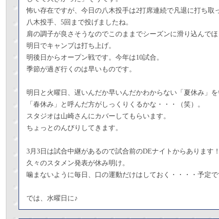
怖い存在ですが、今日の八木投手は2打席連続で凡退に打ち取
八木投手、5回まで投げましたね。
肩の調子が良さそうなのでこのままでシーズンに滑り込んでほ
明日でキャンプは打ち上げ。
明後日からオープン戦です。今年は10試合。
季節が過ぎ行くのは早いものです。
明日と火曜日、遅いんだか早いんだかわからない「夏休み」を
「春休み」と呼んだ方がしっくりくるかな・・・（笑）。
スタジオは山崎さんにカバーしてもらいます。
ちょっとのんびりしてきます。
3月3日は試合中継があるので試合前のDEナイトからあります
久々のスタメン発表が休み明け。
噛まないように毎日、口の運動だけはしておく・・・・予定で
では、水曜日に♪