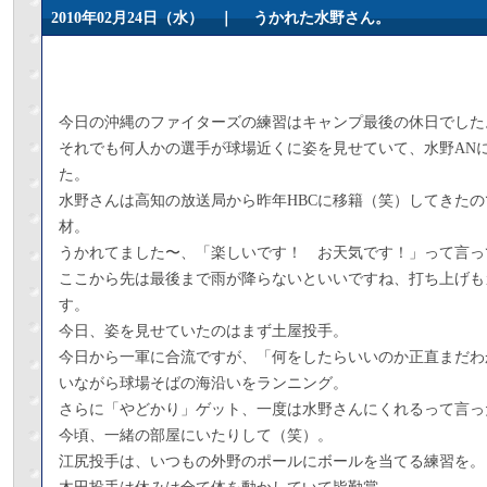
2010年02月24日（水） ｜
うかれた水野さん。
今日の沖縄のファイターズの練習はキャンプ最後の休日でした
それでも何人かの選手が球場近くに姿を見せていて、水野AN
た。
水野さんは高知の放送局から昨年HBCに移籍（笑）してきた
材。
うかれてました〜、「楽しいです！ お天気です！」って言っ
ここから先は最後まで雨が降らないといいですね、打ち上げも
す。
今日、姿を見せていたのはまず土屋投手。
今日から一軍に合流ですが、「何をしたらいいのか正直まだわ
いながら球場そばの海沿いをランニング。
さらに「やどかり」ゲット、一度は水野さんにくれるって言っ
今頃、一緒の部屋にいたりして（笑）。
江尻投手は、いつもの外野のポールにボールを当てる練習を。