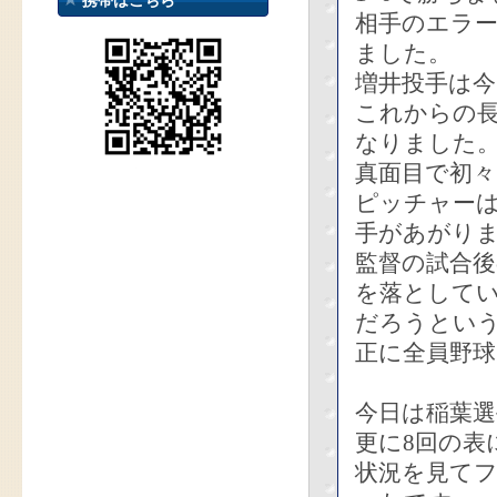
携帯はこちら
相手のエラー
ました。
増井投手は
これからの
なりました
真面目で初
ピッチャー
手があがり
監督の試合
を落として
だろうとい
正に全員野
今日は稲葉選
更に8回の表
状況を見て