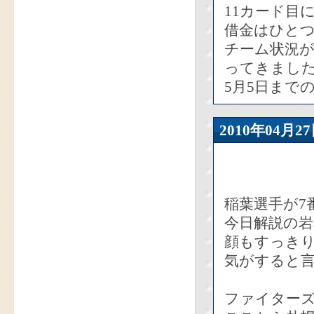
11カード目
借金はひと
チーム状況
ってきまし
5月5日まで
2010年04
稲葉選手が7
今日解説の
顔もすっき
気がすると
ファイター