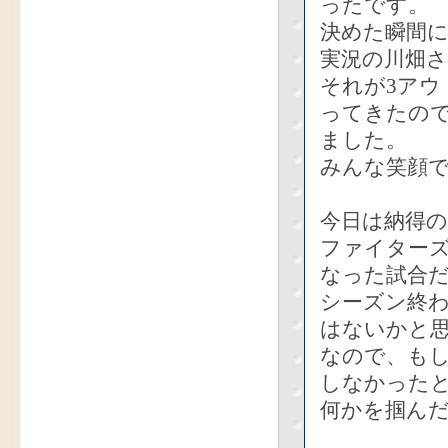
ったです。
決めた瞬間
実況の川畑さ
それが3ア
ってきたの
ました。
みんな笑顔で
今日は納得
ファイター
なった試合
シーズン終
はないかと
なので、も
しなかった
何かを掴ん