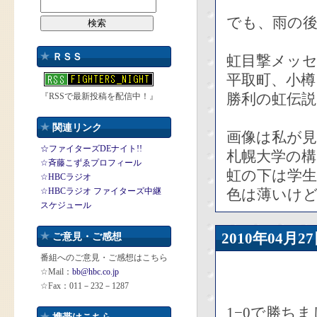
でも、雨の
ＲＳＳ
虹目撃メッ
平取町、小樽
勝利の虹伝
『RSSで最新投稿を配信中！』
関連リンク
画像は私が見
☆ファイターズDEナイト!!
札幌大学の構
☆斉藤こずゑプロフィール
虹の下は学
☆HBCラジオ
☆HBCラジオ ファイターズ中継
色は薄いけど
スケジュール
2010年04
ご意見・ご感想
番組へのご意見・ご感想はこちら
☆Mail：
bb@hbc.co.jp
☆Fax：011－232－1287
1−0で勝ち