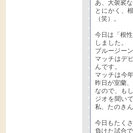
あ、大袈裟
とにかく、
（笑）。
今日は「根
しました。
ブルージー
マッチはデ
んです。
マッチは今年
昨日が室蘭
なので、もし
ジオを聞い
私、たのき
今日もたく
負けた試合