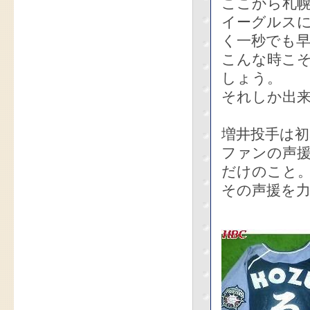
ここから札幌
イーグルス
く一秒でも
こんな時こ
しょう。
それしか出
増井投手は
ファンの声
だけのこと
その声援を