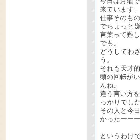
今日は月曜
来ています
仕事そのも
でちょっと
言葉って難
でも。
どうしてわ
う。
それも天才
頭の回転が
んね。
違う言い方
っかりでし
その人と今
かったーーー
というわけ