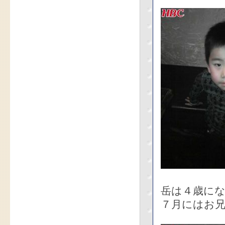
岳は４歳に
７月にはお