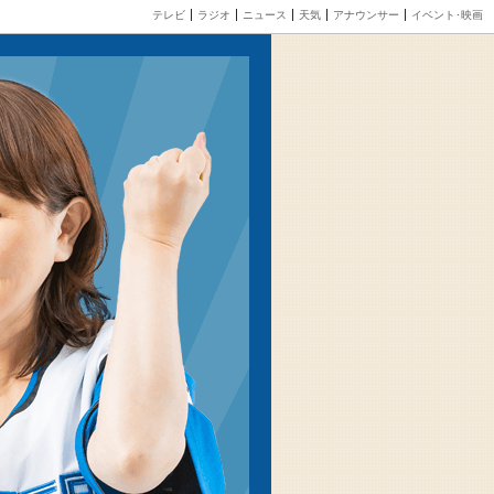
テレビ
ラジオ
ニュース
天気
アナウンサー
イベント･映画