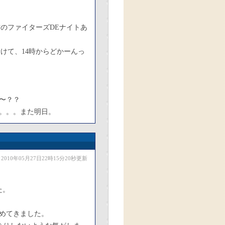
。
前のファイターズDEナイトあ
けて、14時からどかーんっ
〜？？
。。。また明日。
2010年05月27日22時15分20秒更新
た。
縮めてきました。