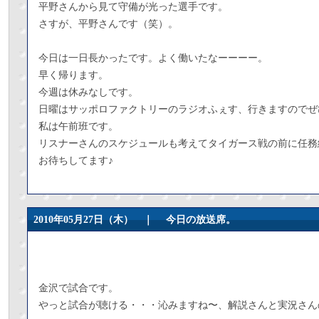
平野さんから見て守備が光った選手です。
さすが、平野さんです（笑）。
今日は一日長かったです。よく働いたなーーーー。
早く帰ります。
今週は休みなしです。
日曜はサッポロファクトリーのラジオふぇす、行きますのでぜ
私は午前班です。
リスナーさんのスケジュールも考えてタイガース戦の前に任務
お待ちしてます♪
2010年05月27日（木） ｜
今日の放送席。
金沢で試合です。
やっと試合が聴ける・・・沁みますね〜、解説さんと実況さん