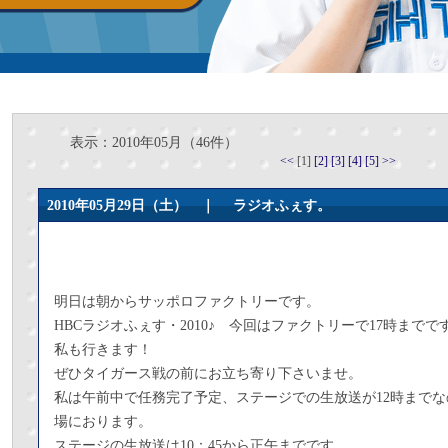
表示：2010年05月（46件）
<<
[1]
[2]
[3]
[4]
[5]
>>
2010年05月29日（土） ｜
ラジオふぇす。
明日は朝からサッポロファクトリーです。
HBCラジオふぇす・2010♪ 今回はファクトリーで17時までで
私も行きます！
ぜひタイガース戦の前にお立ち寄り下さいませ。
私は午前中で任務完了予定、ステージでの生放送が12時までな
場におります。
ステージの生放送は10：45から正午までです。