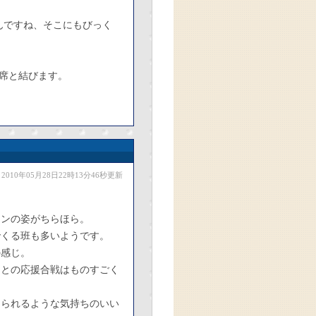
んですね、そこにもびっく
席と結びます。
2010年05月28日22時13分46秒更新
ァンの姿がちらほら。
でくる班も多いようです。
の感じ。
スとの応援合戦はものすごく
。
えられるような気持ちのいい