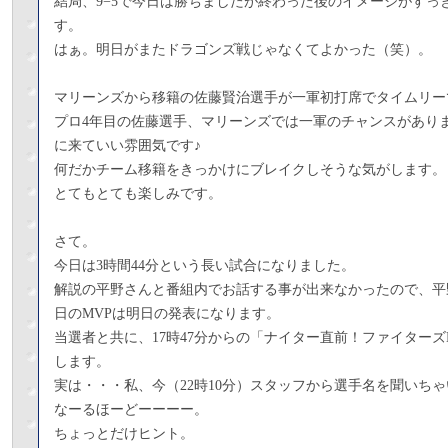
結局、9−5で今日は勝ちましたが終わった後のイメージがすっ
す。
はぁ。明日がまたドラゴンズ戦じゃなくてよかった（笑）。
マリーンズから移籍の佐藤賢治選手が一軍初打席でタイムリー
プロ4年目の佐藤選手、マリーンズでは一軍のチャンスがあり
に来ていい雰囲気です♪
何だかチーム移籍をきっかけにブレイクしそうな気がします。
とてもとても楽しみです。
さて。
今日は3時間44分という長い試合になりました。
解説の平野さんと番組内でお話する事が出来なかったので、平
日のMVPは明日の発表になります。
当選者と共に、17時47分からの「ナイター直前！ファイター
します。
実は・・・私、今（22時10分）スタッフから選手名を聞いち
なーるほーどーーーー。
ちょっとだけヒント。