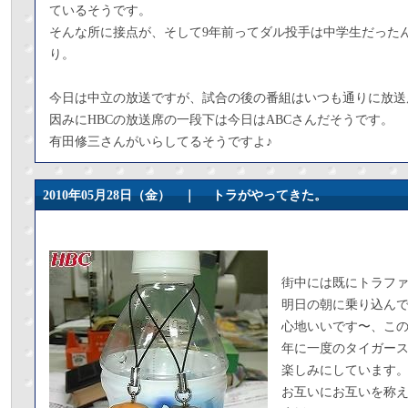
ているそうです。
そんな所に接点が、そして9年前ってダル投手は中学生だった
り。
今日は中立の放送ですが、試合の後の番組はいつも通りに放送
因みにHBCの放送席の一段下は今日はABCさんだそうです。
有田修三さんがいらしてるそうですよ♪
2010年05月28日（金） ｜
トラがやってきた。
街中には既にトラフ
明日の朝に乗り込ん
心地いいです〜、こ
年に一度のタイガー
楽しみにしています
お互いにお互いを称