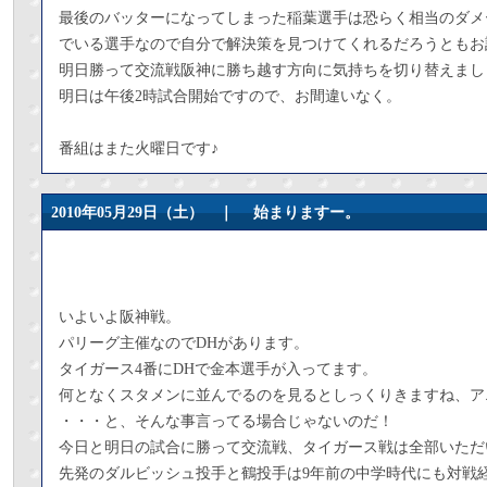
最後のバッターになってしまった稲葉選手は恐らく相当のダメ
でいる選手なので自分で解決策を見つけてくれるだろうともお
明日勝って交流戦阪神に勝ち越す方向に気持ちを切り替えまし
明日は午後2時試合開始ですので、お間違いなく。
番組はまた火曜日です♪
2010年05月29日（土） ｜
始まりますー。
いよいよ阪神戦。
パリーグ主催なのでDHがあります。
タイガース4番にDHで金本選手が入ってます。
何となくスタメンに並んでるのを見るとしっくりきますね、ア
・・・と、そんな事言ってる場合じゃないのだ！
今日と明日の試合に勝って交流戦、タイガース戦は全部いただ
先発のダルビッシュ投手と鶴投手は9年前の中学時代にも対戦