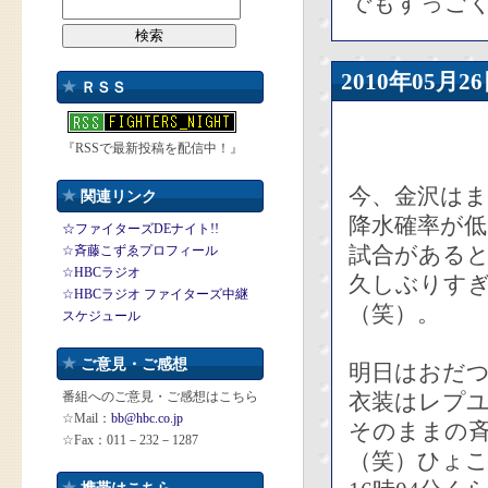
でもすっご
2010年05
ＲＳＳ
『RSSで最新投稿を配信中！』
今、金沢は
関連リンク
降水確率が
☆ファイターズDEナイト!!
試合がある
☆斉藤こずゑプロフィール
☆HBCラジオ
久しぶりす
☆HBCラジオ ファイターズ中継
（笑）。
スケジュール
ご意見・ご感想
明日はおだ
番組へのご意見・ご感想はこちら
衣装はレプ
☆Mail：
bb@hbc.co.jp
そのままの
☆Fax：011－232－1287
（笑）ひょ