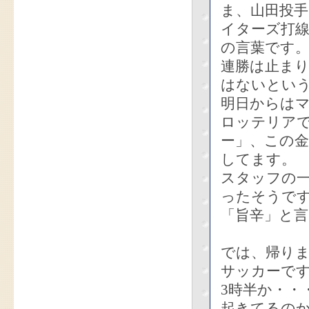
ま、山田投
イターズ打
の言葉です
連勝は止ま
はないとい
明日からは
ロッテリア
ー」、この
してます。
スタッフの
ったそうで
「旨辛」と
では、帰り
サッカーで
3時半か・・
起きてるの