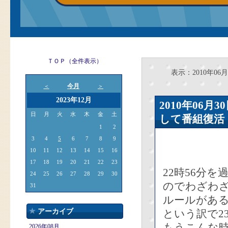
ＴＯＰ（全件表示）
表示：2010年06月
今月
＜
＞
2023年12月
2010年06
日
月
火
水
木
金
土
して番組復活
1
2
3
4
5
6
7
8
9
10
11
12
13
14
15
16
17
18
19
20
21
22
23
22時56分
24
25
26
27
28
29
30
のでわざわ
31
ルールがあ
アーカイブ
という訳で2
もうこんな
2026年08月