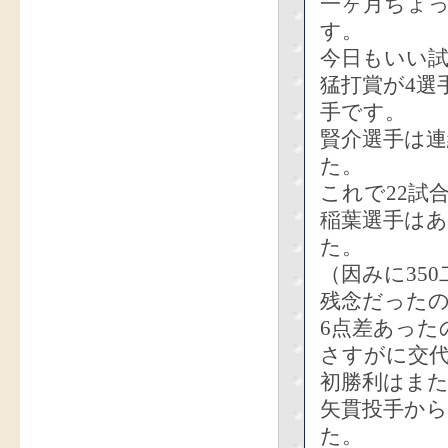
一ヶ月ちょ
す。
今日もいい
猛打賞が4選
手です。
賢介選手は
た。
これで22試
稲葉選手はあ
た。
（因みに35
残念だった
6点差あった
さすがに交
初勝利はまた
矢貫投手から
た。