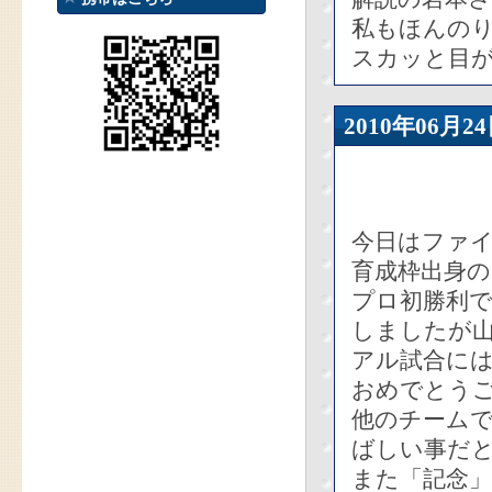
私もほんの
スカッと目
2010年06
今日はファ
育成枠出身
プロ初勝利
しましたが
アル試合に
おめでとう
他のチーム
ばしい事だ
また「記念