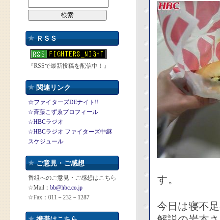
ＲＳＳ
『RSSで最新投稿を配信中！』
関連リンク
☆ファイターズDEナイト!!
☆斉藤こずゑプロフィール
☆HBCラジオ
☆HBCラジオ ファイターズ中継
スケジュール
ご意見・ご感想
す。
番組へのご意見・ご感想はこちら
☆Mail：
bb@hbc.co.jp
☆Fax：011－232－1287
今日は寝不
解説の岩本
携帯はこちら