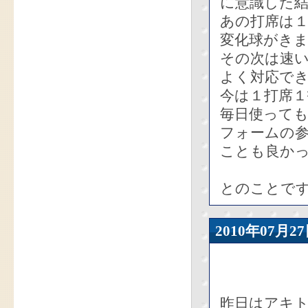
に意識した
あの打席は
変化球がき
その次は速
よく対応で
今は１打席
毎日使って
フォームの参
ことも良か
とのことで
2010年07
昨日はアキ