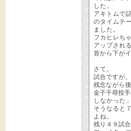
した。
アキトムで話
のタイムテ
ました。
フカヒレちゃ
アップされ
首から下が
さて。
試合ですが
残念ながら
金子千尋投
しなかった
そうなると７
よね。
残り４９試