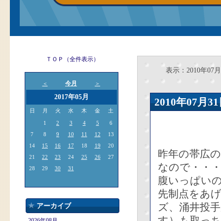
ＴＯＰ（全件表示）
表示：2010年07月
今月
＜
＞
2017年05月
2010年07
日
月
火
水
木
金
土
1
2
3
4
5
6
7
8
9
10
11
12
13
14
15
16
17
18
19
20
昨年の帯広
21
22
23
24
25
26
27
なので・・
28
29
30
31
腹いっぱい
先制点をあ
ズ、涌井投手
アーカイブ
す）も取っち
2026年08月