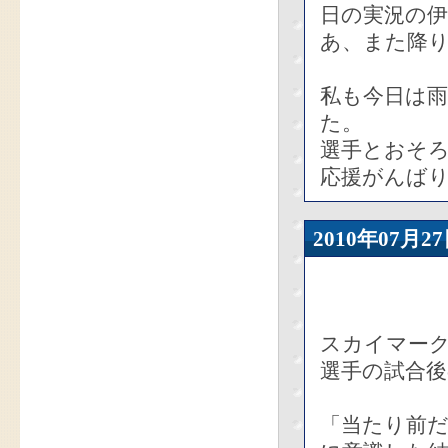
日の実況の
あ、また降
私も今日は
た。
選手とおそ
応援がんば
2010年07
スカイマー
選手の試合後
「当たり前