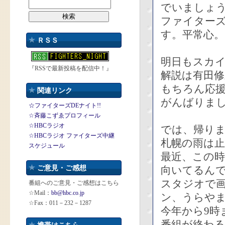
でいましょ
ファイター
す。平常心。
ＲＳＳ
明日もスカ
『RSSで最新投稿を配信中！』
解説は有田修
もちろん応
関連リンク
がんばりま
☆ファイターズDEナイト!!
☆斉藤こずゑプロフィール
☆HBCラジオ
では、帰り
☆HBCラジオ ファイターズ中継
札幌の雨は
スケジュール
最近、この時
ご意見・ご感想
向いてるん
スタジオで
番組へのご意見・ご感想はこちら
☆Mail：
bb@hbc.co.jp
ン、うらや
☆Fax：011－232－1287
今年から9時
番組が終わ