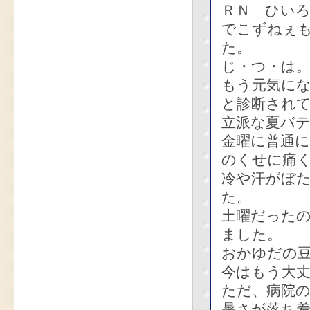
ＲＮ ひい
でこずねぇ
た。
じ・つ・は
もう元気に
と診断され
立派な夏バ
金曜に普通
のくせに痛
冷や汗がぼ
た。
土曜だった
ました。
おかゆだの
今はもう大
ただ、病院
暑さが落ち