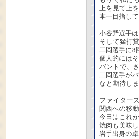
上を見て上
本一目指し
小谷野選手は
そして猛打
二岡選手に8
個人的には
バントで、
二岡選手が
なと期待し
ファイター
関西への移
今日はこれ
焼肉も美味
岩手出身の