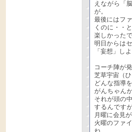
えながら「
が。
最後にはフ
くのに・・
楽しかった
明日からは
「妄想」し
コーチ陣が
芝草宇宙（
どんな指導
がんちゃん
それが頭の
するんです
月曜に会見
火曜のファイ
ね。