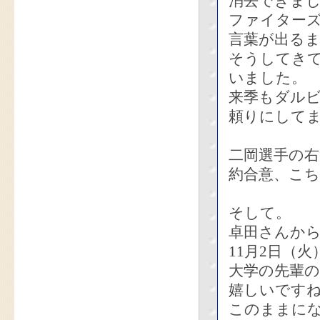
消去できま
ファイターズ
言葉が出る
そうしてき
いました。
来季もダルビ
頼りにして
二岡選手の
約合意、こ
そして。
卓田さんか
11月2日（
大学の先輩
嬉しいです
このままに