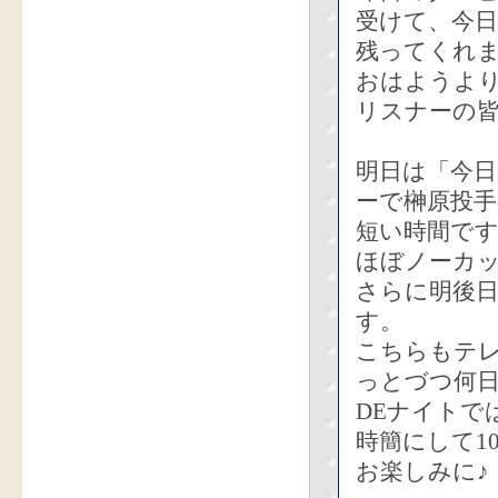
受けて、今
残ってくれ
おはようよ
リスナーの
明日は「今
ーで榊原投
短い時間で
ほぼノーカ
さらに明後
す。
こちらもテ
っとづつ何
DEナイトで
時簡にして1
お楽しみに♪