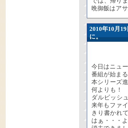
では、帰り
晩御飯はア
2010年10
に。
今日はニュ
番組が始まる
本シリーズ
何よりも！
ダルビッシ
来年もファ
きり書かれ
はぁ・・・