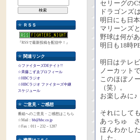
セリーグのC
ドラゴンズは
明日にも日
ＲＳＳ
マリーンズ
野球は何が
『RSSで最新投稿を配信中！』
明日も18時
関連リンク
明日はテレ
☆ファイターズDEナイト!!
ノーカット
☆斉藤こずゑプロフィール
このほぼノ
☆HBCラジオ
☆HBCラジオ ファイターズ中継
（笑）。
スケジュール
お楽しみに♪
ご意見・ご感想
それにしても
番組へのご意見・ご感想はこちら
あっちゅ 
☆Mail：
bb@hbc.co.jp
☆Fax：011－232－1287
ほんわかし
した。