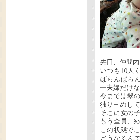
先日、仲間
いつも10人
ばらんばら
一夫婦だけ
今までは翠
独り占めし
そこに女の
もう全員、
この状態で
どうなるん