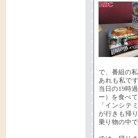
で、番組の
あれも私です
当日の19時
ー）を食べ
「インシテ
が行きも帰
乗り物の中