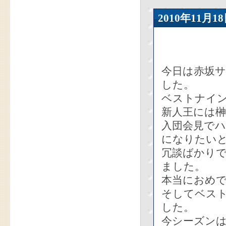
2010年11
今日は赤坂
した。
ベストナイ
新人王には
入団会見で
になりたい
冗談ばかり
ました。
本当におめ
そしてベス
した。
今シーズンは