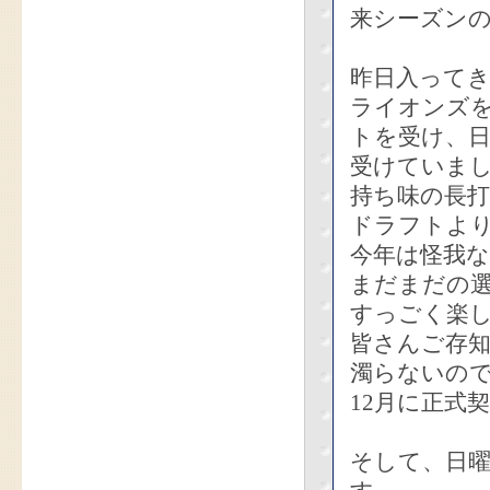
来シーズン
昨日入って
ライオンズ
トを受け、
受けていま
持ち味の長
ドラフトよ
今年は怪我
まだまだの
すっごく楽
皆さんご存
濁らないので
12月に正式
そして、日