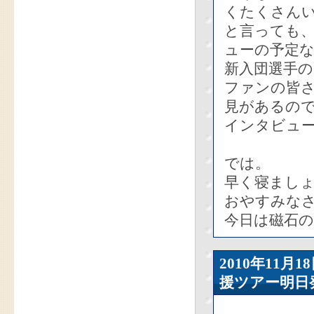
くたくさん
と言っても
ューの予定
新入団選手
ファンの皆
見があるの
インタビュ
では。
早く寝まし
おやすみな
今日は磁石
2010年11
援ツアー明日