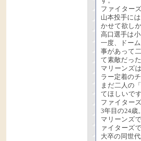
す。
ファイター
山本投手に
かせて欲し
高口選手は
一度、ドー
事があって
て素敵だっ
マリーンズ
ラー定着の
まだ二人の
てほしいで
ファイター
3年目の24
マリーンズ
ァイターズ
大卒の同世