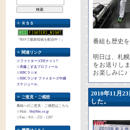
ＲＳＳ
『RSSで最新投稿を配信中！』
番組も歴史
関連リンク
明日は、札幌
☆ファイターズDEナイト!!
をお送りし
☆斉藤こずゑプロフィール
お楽しみに♪
☆HBCラジオ
☆HBCラジオ ファイターズ中継
スケジュール
2010年11
ご意見・ご感想
した。
番組へのご意見・ご感想はこちら
☆Mail：
bb@hbc.co.jp
☆Fax：011－232－1287