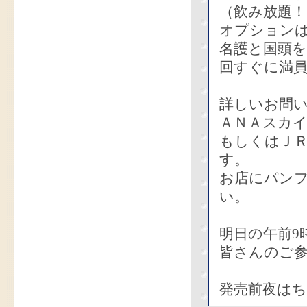
（飲み放題
オプション
名護と国頭
回すぐに満
詳しいお問
ＡＮＡスカイホ
もしくはＪ
す。
お店にパン
い。
明日の午前9
皆さんのご
発売前夜は