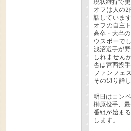
現状維持で
オフは人の2
話していま
オフの自主
高卒・大卒
ウスポーで
浅沼選手が
しれませんが
舎は宮西投
ファンフェ
その辺り詳
明日はコン
榊原投手、
番組が始ま
します。