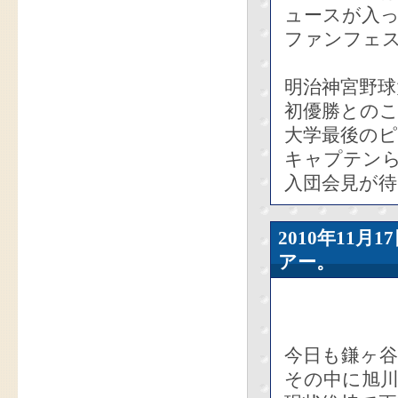
ュースが入
ファンフェ
明治神宮野球
初優勝との
大学最後の
キャプテン
入団会見が
2010年11
アー。
今日も鎌ヶ
その中に旭