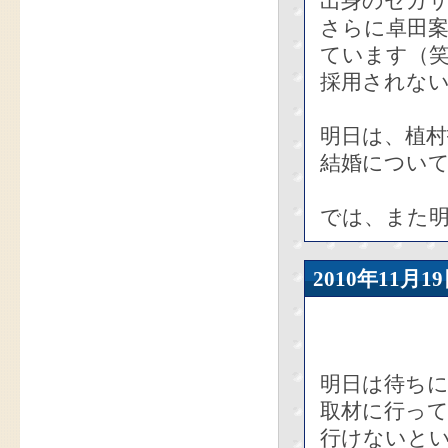
出身のセガ
さらに卓田
ています（
採用されな
明日は、植
結婚につい
では、また
2010年11
明日は待ち
取材に行っ
行けないと