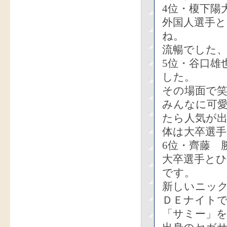
4位・榎下陽
外国人選手
ね。
流暢でした
5位・谷口雄
した。
その場面で
みんなに可
たら人気が
体は大卒選
6位・齊藤 
大卒選手と
です。
新しいニッ
ＤＥナイト
「サミー」