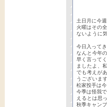
土日月に今
火曜はその
ないように
今日入って
なんと今年の
早く言って
ましたよ、
でも考えが
うございま
松家投手は
今季は怪我
えるとは思
秋季キャン