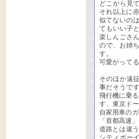
どこから見て
それ以上に
似てないの
てもいい子
楽しんごさん
ので、お姉
す。
可愛がって
そのほか遠
事だそうで
飛行機に乗
す、東京ド
自家用車の
「首都高速
道路とは違
シティボー