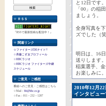
と12日です
「00」の稲
ましょう。
ＲＳＳ
全身写真を
『RSSで最新投稿を配信中！』
ズでした（
関連リンク
☆ファイターズDEナイト!!
明日は、16
☆斉藤こずゑプロフィール
送りします
☆HBCラジオ
☆HBCラジオ ファイターズ中継
稲葉選手、
スケジュール
お楽しみに
ご意見・ご感想
番組へのご意見・ご感想はこちら
2010年12
☆Mail：
bb@hbc.co.jp
インタビュー
☆Fax：011－232－1287