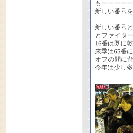
もーーーー
新しい番号
新しい番号
とファイタ
16番は既に
来季は65番
オフの間に
今年は少し