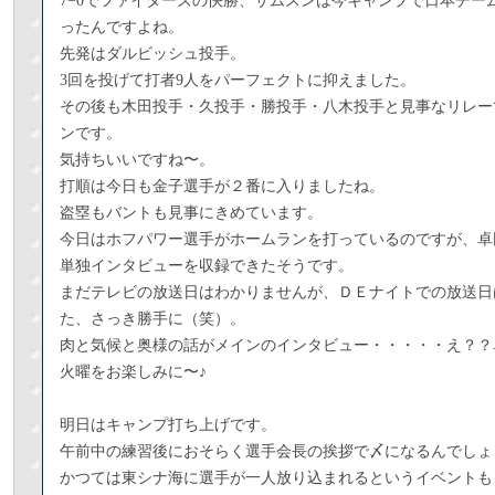
7−0でファイターズの快勝、サムスンは今キャンプで日本チー
ったんですよね。
先発はダルビッシュ投手。
3回を投げて打者9人をパーフェクトに抑えました。
その後も木田投手・久投手・勝投手・八木投手と見事なリレー
ンです。
気持ちいいですね〜。
打順は今日も金子選手が２番に入りましたね。
盗塁もバントも見事にきめています。
今日はホフパワー選手がホームランを打っているのですが、卓
単独インタビューを収録できたそうです。
まだテレビの放送日はわかりませんが、ＤＥナイトでの放送日
た、さっき勝手に（笑）。
肉と気候と奥様の話がメインのインタビュー・・・・・え？？
火曜をお楽しみに〜♪
明日はキャンプ打ち上げです。
午前中の練習後におそらく選手会長の挨拶で〆になるんでしょ
かつては東シナ海に選手が一人放り込まれるというイベントも