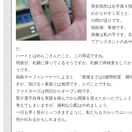
骨折箇所は右手第４
わかりやすく言うと
の間の辺りです。
指紋側、掌側です。
画像は私の手です、
てアシスタントのあ
た。
ハートとはめんこさんだこと。この周辺ですね。
明後日、札幌に帰ってくるそうですが、札幌で再検査をしてか
うです。
福島チーフトレーナーによると、「復帰までは4週間程度、捕
すが、投げる＋素振りは無理です」とのことですね。
ファイターズは明日からオープン戦です。
賢介選手自身も実践を積んでから開幕を迎えたかったでしょう
考えてしまいますが、過剰な心配はやめましょう。
一日も早く骨がくっつきますように、私たちもカルシウムいっ
何か伝わるかもしれません。