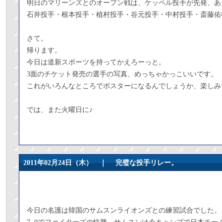
明日のマリーンズとのオープン戦は、ケッペル投手が先発、あ
石井投手・根本投手・植村投手・谷元投手・中村投手・斎藤佑
さて。
帰ります。
今日は道新スポーツを持ってかえろーっと。
3面のチケット発売の選手の写真、めっちゃかっこいいです。
これがいろんなところでポスターになるんでしょうか、楽しみ
では、また火曜日に♪
2011年02月24日（木） ｜
完璧な投手リレー。
今日の名護は韓国のサムスンライオンズとの練習試合でした。