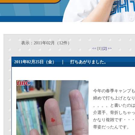
表示：2011年02月（12件）
<<
[1]
[2]
>>
2011年02月25日（金） ｜
打ちあがりました。
今年の春季キャンプ
締めで打ち上げとな
。。。。と書いたの
介選手、骨折しちゃ
かなり複雑です・・
帯姿だったんです。