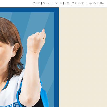
テレビ
ラジオ
ニュース
天気
アナウンサー
イベント･映画