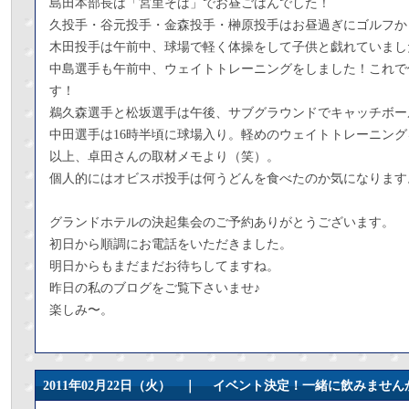
島田本部長は「宮里そば」でお昼ごはんでした！
久投手・谷元投手・金森投手・榊原投手はお昼過ぎにゴルフか
木田投手は午前中、球場で軽く体操をして子供と戯れていまし
中島選手も午前中、ウェイトトレーニングをしました！これで
す！
鵜久森選手と松坂選手は午後、サブグラウンドでキャッチボー
中田選手は16時半頃に球場入り。軽めのウェイトトレーニン
以上、卓田さんの取材メモより（笑）。
個人的にはオビスポ投手は何うどんを食べたのか気になります
グランドホテルの決起集会のご予約ありがとうございます。
初日から順調にお電話をいただきました。
明日からもまだまだお待ちしてますね。
昨日の私のブログをご覧下さいませ♪
楽しみ〜。
2011年02月22日（火） ｜
イベント決定！一緒に飲みません