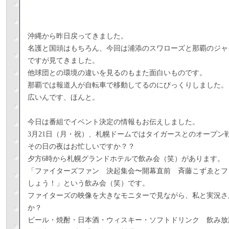
沖縄から昨日戻ってきました。
名護と国頭はもちろん、今回は浦添のスワローズと那覇のジャ
ですが見てきました。
他球団との環境の違いを見るのもまた面白いものです。
那覇では報道人が自転車で移動してるのにびっくりしました。
広いんです、ほんと。
今日は番組でイベント決定の情報もお伝えしました。
3月21日（月・祝）、札幌ドームではタイガースとのオープン
その日の夜はお忙しいですか？？
夕方6時から札幌グランドホテルで飲み会（笑）があります。
「ファイターズファン 決起集会〜開幕直前 斉藤こずゑとフ
しょう！」という飲み会（笑）です。
ファイターズの映像を大きなモニターで見ながら、私と実況さ
か？
ビール・焼酎・日本酒・ウィスキー・ソフトドリンク 飲み放