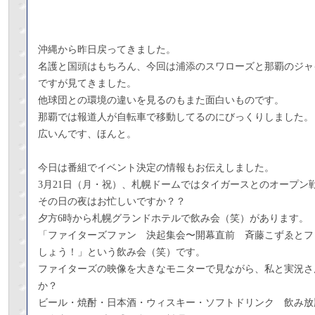
沖縄から昨日戻ってきました。
名護と国頭はもちろん、今回は浦添のスワローズと那覇のジャ
ですが見てきました。
他球団との環境の違いを見るのもまた面白いものです。
那覇では報道人が自転車で移動してるのにびっくりしました。
広いんです、ほんと。
今日は番組でイベント決定の情報もお伝えしました。
3月21日（月・祝）、札幌ドームではタイガースとのオープン
その日の夜はお忙しいですか？？
夕方6時から札幌グランドホテルで飲み会（笑）があります。
「ファイターズファン 決起集会〜開幕直前 斉藤こずゑとフ
しょう！」という飲み会（笑）です。
ファイターズの映像を大きなモニターで見ながら、私と実況さ
か？
ビール・焼酎・日本酒・ウィスキー・ソフトドリンク 飲み放