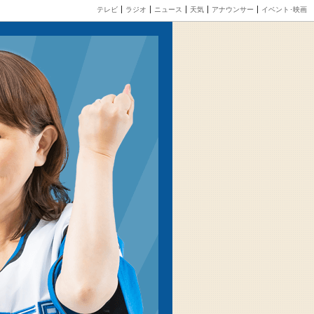
テレビ
ラジオ
ニュース
天気
アナウンサー
イベント･映画