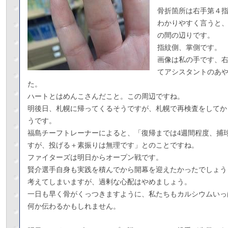
骨折箇所は右手第４
わかりやすく言うと
の間の辺りです。
指紋側、掌側です。
画像は私の手です、
てアシスタントのあ
た。
ハートとはめんこさんだこと。この周辺ですね。
明後日、札幌に帰ってくるそうですが、札幌で再検査をしてか
うです。
福島チーフトレーナーによると、「復帰までは4週間程度、捕
すが、投げる＋素振りは無理です」とのことですね。
ファイターズは明日からオープン戦です。
賢介選手自身も実践を積んでから開幕を迎えたかったでしょう
考えてしまいますが、過剰な心配はやめましょう。
一日も早く骨がくっつきますように、私たちもカルシウムいっ
何か伝わるかもしれません。