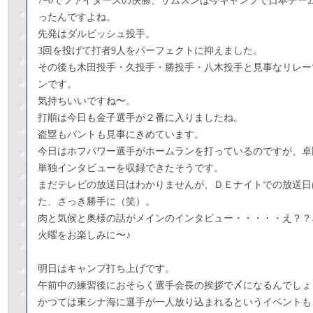
7−0でファイターズの快勝、サムスンは今キャンプで日本チー
ったんですよね。
先発はダルビッシュ投手。
3回を投げて打者9人をパーフェクトに抑えました。
その後も木田投手・久投手・勝投手・八木投手と見事なリレー
ンです。
気持ちいいですね〜。
打順は今日も金子選手が２番に入りましたね。
盗塁もバントも見事にきめています。
今日はホフパワー選手がホームランを打っているのですが、卓
単独インタビューを収録できたそうです。
まだテレビの放送日はわかりませんが、ＤＥナイトでの放送日
た、さっき勝手に（笑）。
肉と気候と奥様の話がメインのインタビュー・・・・・え？？
火曜をお楽しみに〜♪
明日はキャンプ打ち上げです。
午前中の練習後におそらく選手会長の挨拶で〆になるんでしょ
かつては東シナ海に選手が一人放り込まれるというイベントも