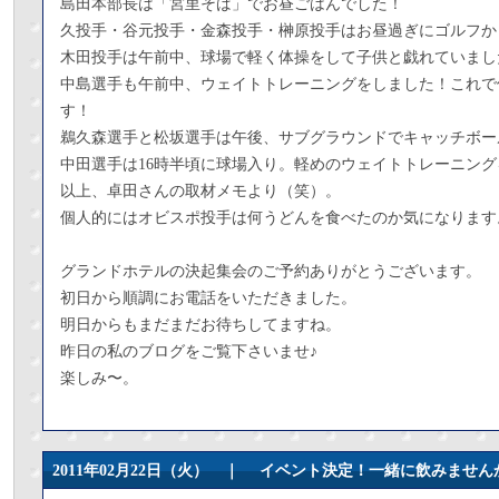
島田本部長は「宮里そば」でお昼ごはんでした！
久投手・谷元投手・金森投手・榊原投手はお昼過ぎにゴルフか
木田投手は午前中、球場で軽く体操をして子供と戯れていまし
中島選手も午前中、ウェイトトレーニングをしました！これで
す！
鵜久森選手と松坂選手は午後、サブグラウンドでキャッチボー
中田選手は16時半頃に球場入り。軽めのウェイトトレーニン
以上、卓田さんの取材メモより（笑）。
個人的にはオビスポ投手は何うどんを食べたのか気になります
グランドホテルの決起集会のご予約ありがとうございます。
初日から順調にお電話をいただきました。
明日からもまだまだお待ちしてますね。
昨日の私のブログをご覧下さいませ♪
楽しみ〜。
2011年02月22日（火） ｜
イベント決定！一緒に飲みません