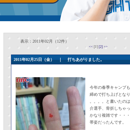
表示：2011年02月（12件）
<<
[1]
[2]
>>
2011年02月25日（金） ｜
打ちあがりました。
今年の春季キャンプ
締めで打ち上げとな
。。。。と書いたの
介選手、骨折しちゃ
かなり複雑です・・
帯姿だったんです。