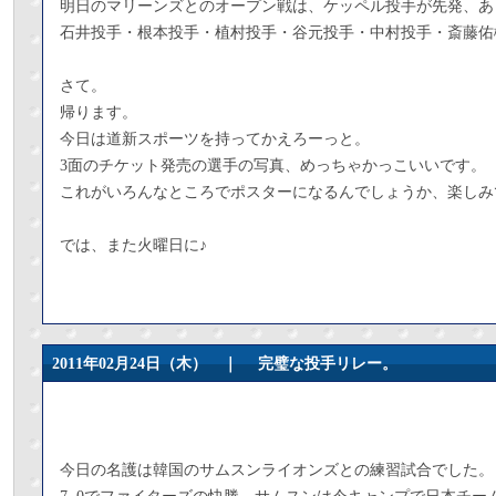
明日のマリーンズとのオープン戦は、ケッペル投手が先発、あ
石井投手・根本投手・植村投手・谷元投手・中村投手・斎藤佑
さて。
帰ります。
今日は道新スポーツを持ってかえろーっと。
3面のチケット発売の選手の写真、めっちゃかっこいいです。
これがいろんなところでポスターになるんでしょうか、楽しみ
では、また火曜日に♪
2011年02月24日（木） ｜
完璧な投手リレー。
今日の名護は韓国のサムスンライオンズとの練習試合でした。