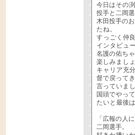
今日はその渕
投手と二岡
木田投手の
たね。
すっごく仲
インタビュ
名護の佑ち
楽しみまし
キャリア充
督で戻って
言っていま
国頭でやっ
たいと最後
「広報の人
二岡選手。