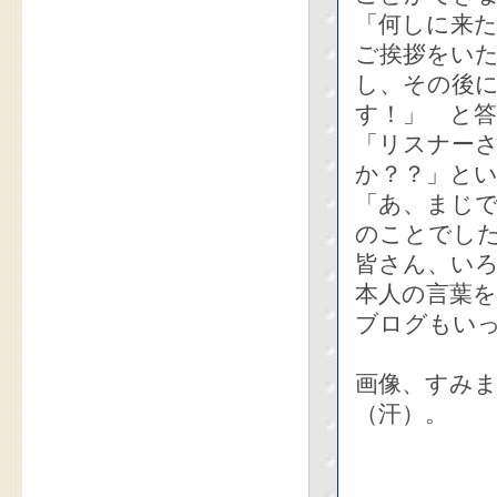
「何しに来
ご挨拶をい
し、その後
す！」 と
「リスナー
か？？」と
「あ、まじ
のことでし
皆さん、い
本人の言葉
ブログもい
画像、すみ
（汗）。