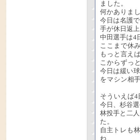
ました。
何かありま
今日は名護で
手が休日返
中田選手は4
ここまで休
もっと言えば
こからずっ
今日は緩い
をマシン相
そういえば4
今日、杉谷選
林投手と二
た。
自主トレも
ね。