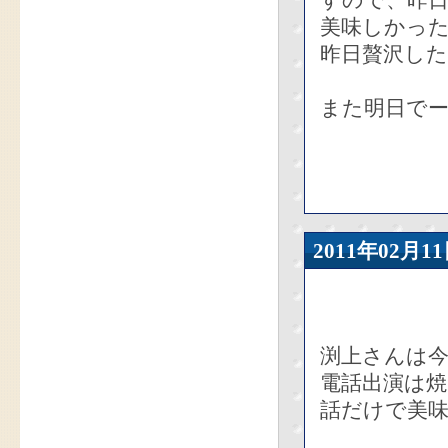
すので、昨
美味しかっ
昨日贅沢し
また明日で
2011年02
渕上さんは
電話出演は
話だけで美