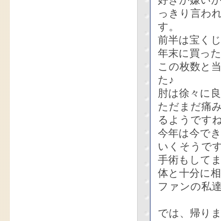
好きか嫌い
っきり言わ
す。
前半は宝く
年末に買った
この枚数と
た♪
肘は徐々に
ただまだ痛
るようです
今年は今で
いくそうで
手術もして
体と十分に
ファンの私
では、帰り