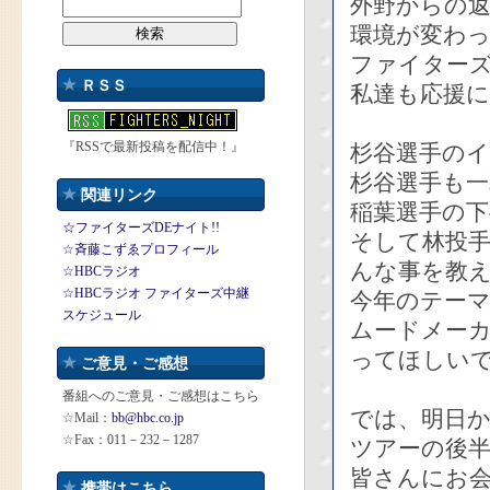
外野からの
環境が変わ
ファイター
ＲＳＳ
私達も応援に
『RSSで最新投稿を配信中！』
杉谷選手の
杉谷選手も
関連リンク
稲葉選手の下
☆ファイターズDEナイト!!
そして林投
☆斉藤こずゑプロフィール
んな事を教
☆HBCラジオ
☆HBCラジオ ファイターズ中継
今年のテー
スケジュール
ムードメー
ってほしい
ご意見・ご感想
番組へのご意見・ご感想はこちら
では、明日
☆Mail：
bb@hbc.co.jp
☆Fax：011－232－1287
ツアーの後
皆さんにお
携帯はこちら