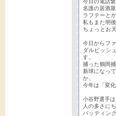
今日の電話
名護の居酒
ラフテーと
私もまた明
ちょっとお
今日からフ
ダルビッシ
す。
捕った鶴岡
新球になっ
か。
今年は「変
小谷野選手は
人の多さに
バッティング