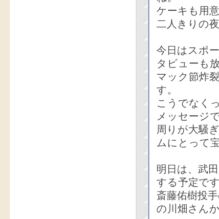
ケーキも用
二人きりの
今日はスポ
タビューも
マック節炸
す。
こうでなく
メッセージ
周りが大騒
ムにとって
明日は、武
する予定で
斎藤佑樹投
の川畑さんか