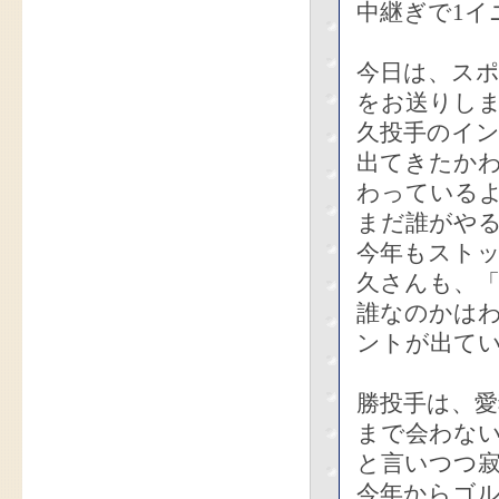
中継ぎで1イ
今日は、ス
をお送りし
久投手のイ
出てきたか
わっている
まだ誰がや
今年もスト
久さんも、
誰なのかは
ントが出て
勝投手は、
まで会わな
と言いつつ
今年からゴ