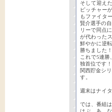
そして迎えた
ピッチャーが
もファイタ
賢介選手の
リーで同点に
が代わったス
鮮やかに逆転
勝ちました
これで5連勝
独首位です！
関西貯金シ
す。
週末はナイ
では、番組
はぶ あ な