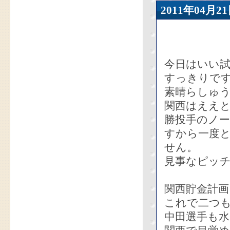
2011年04
今日はいい
すっきりで
素晴らしゅ
関西はええ
勝投手のノ
すから一度
せん。
見事なピッ
関西貯金計画
これで二つ
中田選手も