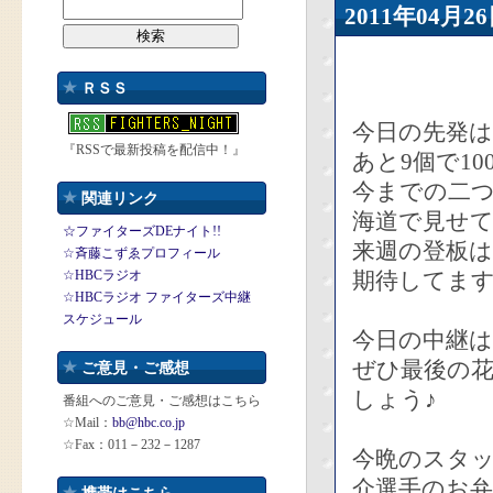
2011年04
ＲＳＳ
今日の先発
『RSSで最新投稿を配信中！』
あと9個で10
今までの二
関連リンク
海道で見せ
☆ファイターズDEナイト!!
来週の登板
☆斉藤こずゑプロフィール
☆HBCラジオ
期待してま
☆HBCラジオ ファイターズ中継
スケジュール
今日の中継
ぜひ最後の
ご意見・ご感想
しょう♪
番組へのご意見・ご感想はこちら
☆Mail：
bb@hbc.co.jp
☆Fax：011－232－1287
今晩のスタ
介選手のお