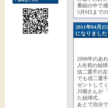
携帯はこちら
番組の中で
5月9日まで
2011年04
になりました
2008年の
人生初の始
信二選手の
でも信二選
ゼントして
川畑さんが
た始球式。
あとで自分