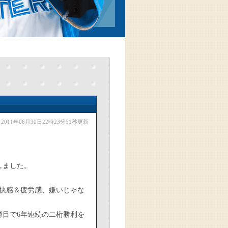
2011年06月30日22時23分51秒更新
しました。
快感＆疲労感、嫌いじゃな
勝目で6年連続の二桁勝利を