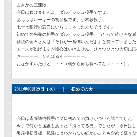
まさかの三連敗。
今日は負けませんよ、ダルビッシュ投手ですよ。
あちらはルーキーの初登板です、小林敦投手。
七十七銀行の窓口にいらっしゃった方だそうです♪
初めての先発の相手がダルビッシュ投手、当たって砕けろな感
解説の金石さんは「それが一番怖いんだよ」と仰っていました
エースが投げますが慢心はいけません、ひとつひとつ大切に応
さーーーー、がんばるぞーーーーー。
おなかすいたけど・・・（朝から何も食べてない・・・）。
2011年06月29日（水） ｜
初めての★
今日は斎藤祐樹投手にプロ初めての負けがついた試合でした。
今まで何かと援護もあった「持ってる男」でしたが、今日はし
復帰後初登板、私達にはわからない細かいことも含めて様々な