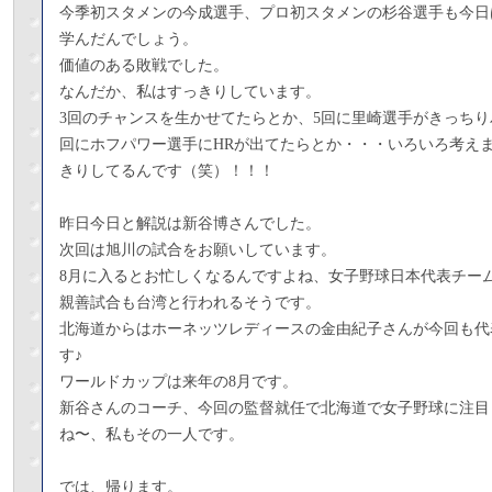
今季初スタメンの今成選手、プロ初スタメンの杉谷選手も今日
学んだんでしょう。
価値のある敗戦でした。
なんだか、私はすっきりしています。
3回のチャンスを生かせてたらとか、5回に里崎選手がきっちり
回にホフパワー選手にHRが出てたらとか・・・いろいろ考え
きりしてるんです（笑）！！！
昨日今日と解説は新谷博さんでした。
次回は旭川の試合をお願いしています。
8月に入るとお忙しくなるんですよね、女子野球日本代表チー
親善試合も台湾と行われるそうです。
北海道からはホーネッツレディースの金由紀子さんが今回も代
す♪
ワールドカップは来年の8月です。
新谷さんのコーチ、今回の監督就任で北海道で女子野球に注目
ね〜、私もその一人です。
では、帰ります。