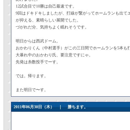
12試合目で10勝は自己最速です。
9回はドキドキしましたが、打線が繋がってホームランも出て
が抑える、素晴らしい展開でした。
づがれだ分、気持ちよく眠れそうです。
明日からは西武ドーム。
おかわりくん（中村選手）がこの三日間でホームランを5本も
大暴れ中のおかわり氏、要注意ですにゃ。
先発は糸数投手でーす。
では。帰ります。
また明日で〜す。
2011年06月30日（木） ｜
勝ちます。