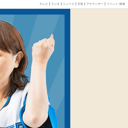
テレビ
ラジオ
ニュース
天気
アナウンサー
イベント･映画