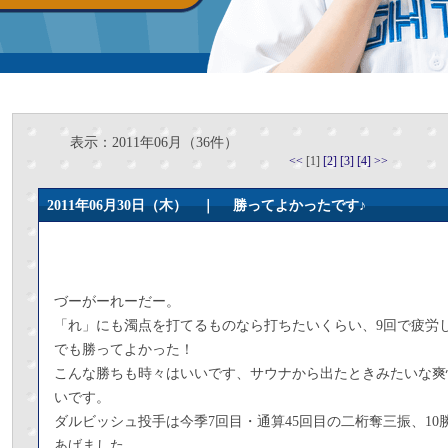
表示：2011年06月（36件）
<<
[1]
[2]
[3]
[4]
>>
2011年06月30日（木） ｜
勝ってよかったです♪
づーがーれーだー。
「れ」にも濁点を打てるものなら打ちたいくらい、9回で疲労
でも勝ってよかった！
こんな勝ちも時々はいいです、サウナから出たときみたいな爽
いです。
ダルビッシュ投手は今季7回目・通算45回目の二桁奪三振、10
あげました。