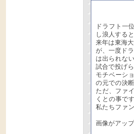
ドラフト一
し浪人する
来年は東海
が、一度ド
は出られな
試合で投げ
モチベーシ
の元での決
ただ、ファ
くとの事で
私たちファ
画像がアッ