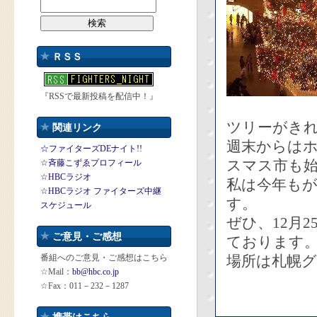
ＲＳＳ
『RSSで最新投稿を配信中！』
ツリーがき
関連リンク
週末からは
☆ファイターズDEナイト!!
スマス市も
☆斉藤こずゑプロフィール
☆HBCラジオ
私は今年も
☆HBCラジオ ファイターズ中継
す。
スケジュール
ぜひ、12月
ご意見・ご感想
ております
番組へのご意見・ご感想はこちら
場所は札幌グ
☆Mail：
bb@hbc.co.jp
☆Fax：011－232－1287