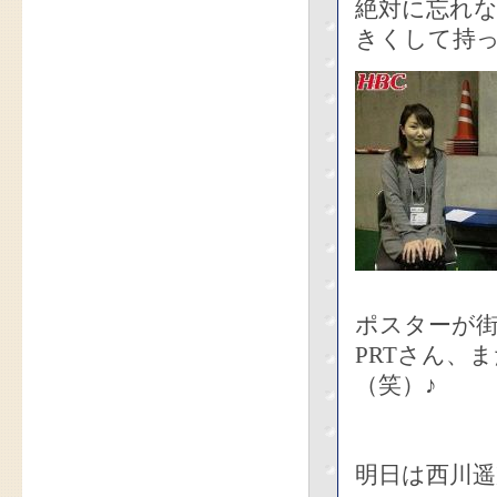
絶対に忘れ
きくして持
ポスターが
PRTさん、
（笑）♪
明日は西川