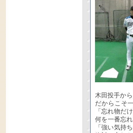
木田投手か
だからこそ
「忘れ物だ
何を一番忘
「強い気持