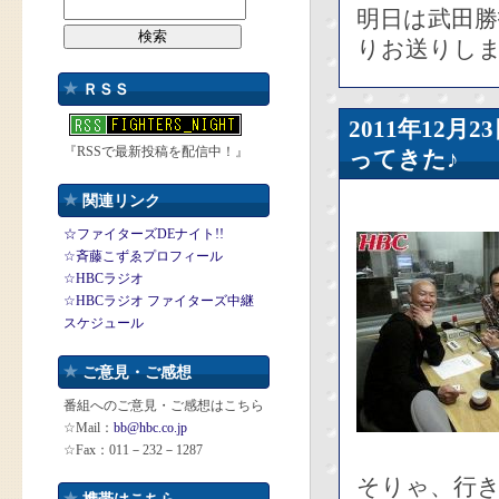
明日は武田
りお送りし
ＲＳＳ
2011年12
『RSSで最新投稿を配信中！』
ってきた♪
関連リンク
☆ファイターズDEナイト!!
☆斉藤こずゑプロフィール
☆HBCラジオ
☆HBCラジオ ファイターズ中継
スケジュール
ご意見・ご感想
番組へのご意見・ご感想はこちら
☆Mail：
bb@hbc.co.jp
☆Fax：011－232－1287
そりゃ、行