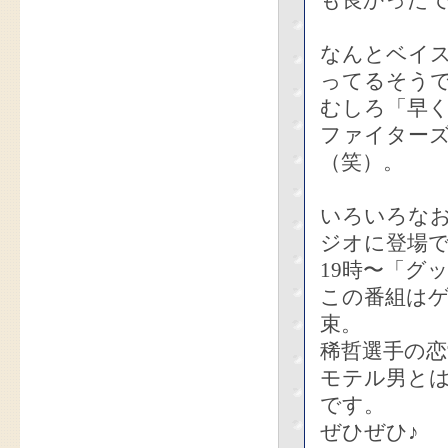
も良かった
なんとベイ
ってるそう
むしろ「早
ファイター
（笑）。
いろいろな
ジオに登場
19時〜「グ
この番組は
束。
稀哲選手の
モテル男と
です。
ぜひぜひ♪