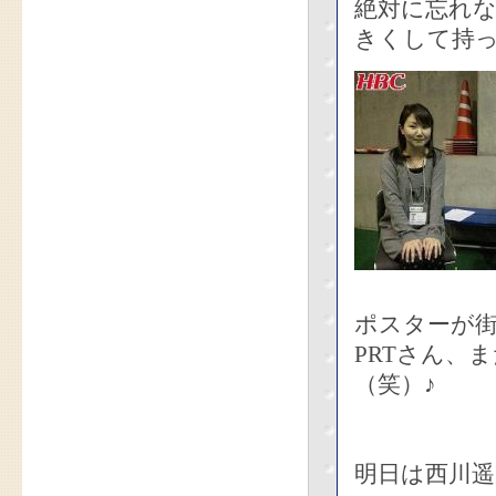
絶対に忘れ
きくして持
ポスターが
PRTさん、
（笑）♪
明日は西川