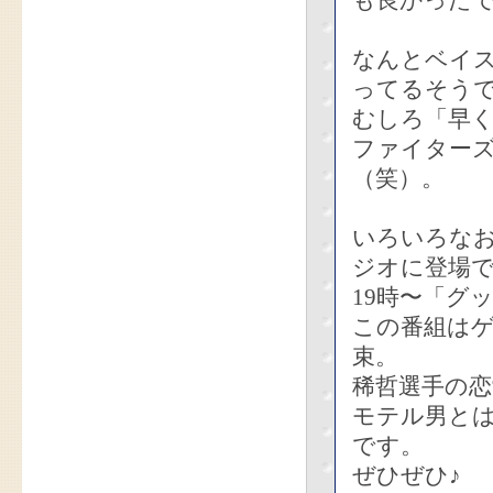
も良かった
なんとベイ
ってるそう
むしろ「早
ファイター
（笑）。
いろいろな
ジオに登場
19時〜「グ
この番組は
束。
稀哲選手の
モテル男と
です。
ぜひぜひ♪