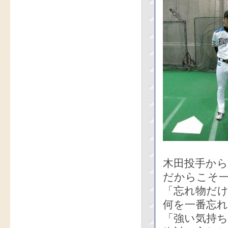
木田投手か
だからこそ
「忘れ物だ
何を一番忘
「強い気持