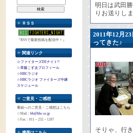
明日は武田
りお送りし
ＲＳＳ
2011年12
『RSSで最新投稿を配信中！』
ってきた♪
関連リンク
☆ファイターズDEナイト!!
☆斉藤こずゑプロフィール
☆HBCラジオ
☆HBCラジオ ファイターズ中継
スケジュール
ご意見・ご感想
番組へのご意見・ご感想はこちら
☆Mail：
bb@hbc.co.jp
☆Fax：011－232－1287
そりゃ、行
携帯はこちら