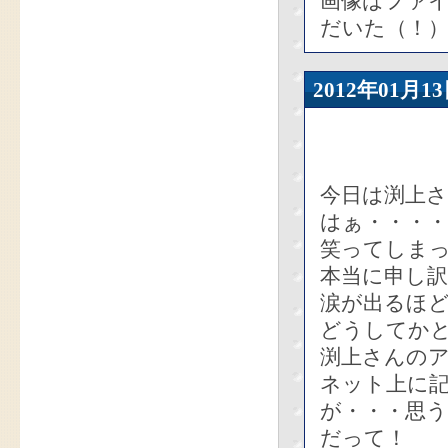
画像はファ
だいた（！）
2012年01
今日は渕上さ
はぁ・・・
笑ってしま
本当に申し
涙が出るほ
どうしてか
渕上さんの
ネット上に
が・・・思
だって！