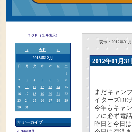
ＴＯＰ（全件表示）
表示：2012年01月
今月
＜
＞
2018年12月
2012年01
日
月
火
水
木
金
土
1
2
3
4
5
6
7
8
9
10
11
12
13
14
15
まだキャン
16
17
18
19
20
21
22
イターズDE
23
24
25
26
27
28
29
今年もキャ
30
31
フに必ず電
アーカイブ
昨日と今日
今日は空港
2026年08月