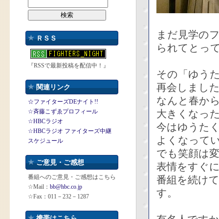
まだ見学の
ＲＳＳ
られてとって
『RSSで最新投稿を配信中！』
その「ゆう
再会しまし
関連リンク
なんと春から
☆ファイターズDEナイト!!
☆斉藤こずゑプロフィール
大きくなっ
☆HBCラジオ
今はゆうた
☆HBCラジオ ファイターズ中継
よくなって
スケジュール
でも笑顔は
ご意見・ご感想
表情をすぐ
番組へのご意見・ご感想はこちら
番組を続け
☆Mail：
bb@hbc.co.jp
す。
☆Fax：011－232－1287
携帯はこちら