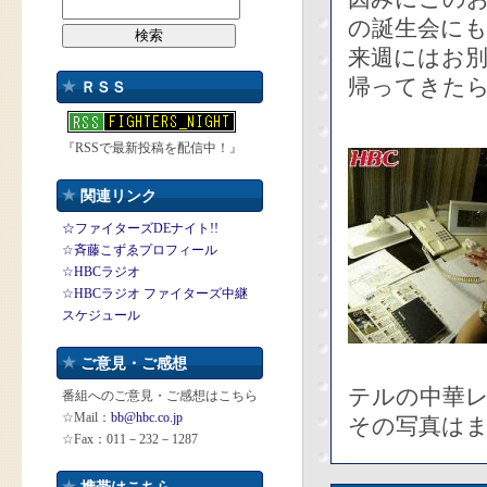
の誕生会に
来週にはお
帰ってきた
ＲＳＳ
『RSSで最新投稿を配信中！』
関連リンク
☆ファイターズDEナイト!!
☆斉藤こずゑプロフィール
☆HBCラジオ
☆HBCラジオ ファイターズ中継
スケジュール
ご意見・ご感想
テルの中華
番組へのご意見・ご感想はこちら
☆Mail：
bb@hbc.co.jp
その写真はま
☆Fax：011－232－1287