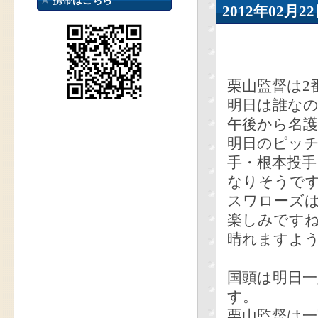
携帯はこちら
2012年02
栗山監督は2
明日は誰な
午後から名
明日のピッチ
手・根本投手
なりそうで
スワローズ
楽しみです
晴れますよ
国頭は明日
す。
栗山監督は