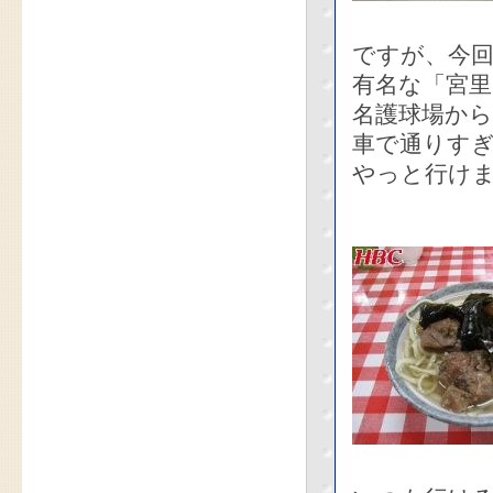
ですが、今回
有名な「宮
名護球場か
車で通りす
やっと行け