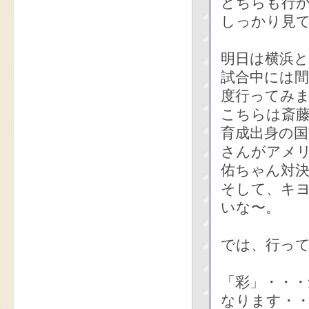
どちらも行
しっかり見
明日は横浜
試合中には
度行ってみ
こちらは斎
育成出身の
さんがアメ
佑ちゃん対
そして、キ
いな〜。
では、行っ
「彩」・・
なります・・