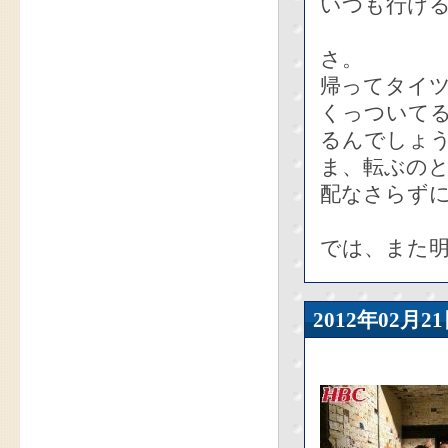
いつも行け
さ。
帰ってタイ
くっついて
るんでしょ
ま、転ぶの
配なさらず
では、また
2012年02