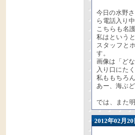
今日の水野
ら電話入り
こちらも名護
私はという
スタッフと
す。
画像は「ど
入り口にた
私ももちろ
あー、海ぶ
では、また
2012年02