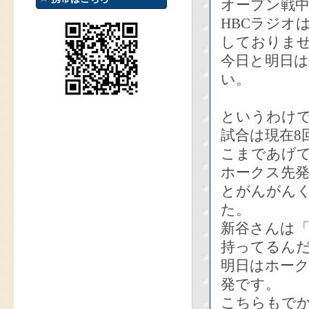
オープン戦
HBCラジオ
しておりま
今日と明日は
い。
というわけ
試合は現在8
こまであげ
ホークス先
とがんがん
た。
新谷さんは
持ってるん
明日はホー
発です。
こちらもで