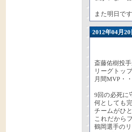
また明日で
2012年04
斎藤佑樹投手
リーグトップ
月間MVP・
9回の必死に
何としても
チームがひ
これだから
鶴岡選手の