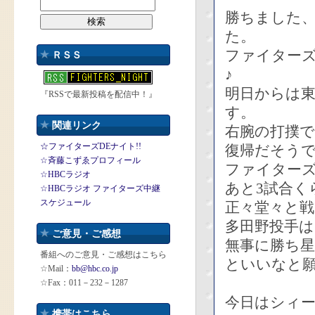
勝ちました
た。
ファイター
ＲＳＳ
♪
明日からは
『RSSで最新投稿を配信中！』
す。
関連リンク
右腕の打撲
☆ファイターズDEナイト!!
復帰だそう
☆斉藤こずゑプロフィール
ファイター
☆HBCラジオ
あと3試合く
☆HBCラジオ ファイターズ中継
スケジュール
正々堂々と
多田野投手は
ご意見・ご感想
無事に勝ち
番組へのご意見・ご感想はこちら
といいなと
☆Mail：
bb@hbc.co.jp
☆Fax：011－232－1287
今日はシィ
携帯はこちら