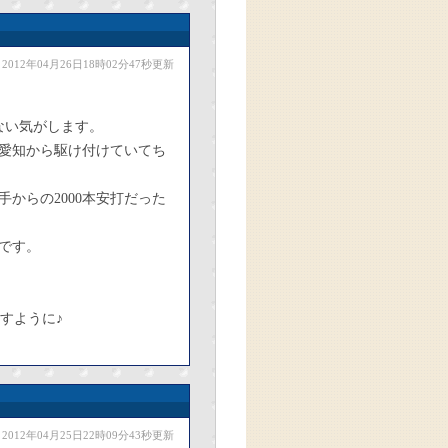
2012年04月26日18時02分47秒更新
ない気がします。
愛知から駆け付けていてち
手からの2000本安打だった
です。
すように♪
2012年04月25日22時09分43秒更新