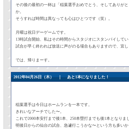
その後の最初の一杯は「稲葉選手おめでとう、そしてありがと
か。
そうすれば時間は異なっても心はひとつです（笑）。
月曜は祝日デーゲームです。
13時試合開始、私はその時間からスタジオにスタンバイしてい
試合が早く終われば放送に声がのる場合もありますので、宜し
では、帰りまーす。
2012年04月26日（木） ｜
あと1本になりました！
稲葉選手は今日はホームランを一本です。
きれいなアーチでした〜。
これで2000本安打まで後1本、250本塁打までも後1本となりま
明後日からの仙台の試合、急遽行こうかな〜という方も多いか