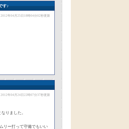
です♪
2012年04月25日18時04分02秒更新
2012年04月24日22時07分37秒更新
となりました。
ムリー打って守備でもいい