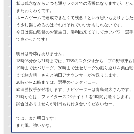
私は残念ながらいつも通りラジオでの応援になりますが、どん
またわくわくです。
ホームゲームで達成できなくて残念！という思いもありました
う少し楽しめるのはそれはそれでいいかもしれないです。
今日は栗山監督のお誕生日、勝利出来てそしてホフパワー選手
て良かったです♪
明日は野球はありません。
18時03分から21時までは、TBSのスタジオから「プロ野球東
19時まではパリーグ、20時まではセリーグの振り返りを栗山
えて緒方耕一さんと初田アナウンサーがお送りします。
20時から21時までは、選手のインタビュー。
武田勝投手が登場します、ナビゲーターは青島健太さんです。
21時からは、ファイターズDEナイト！を1時間お送りします。
試合はありませんが明日もお付き合いくださいねー。
では、また明日です！
まだ風、強いかな。