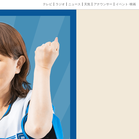
テレビ
ラジオ
ニュース
天気
アナウンサー
イベント･映画