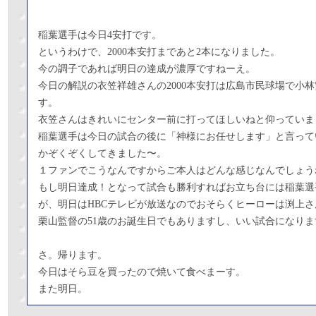
稲葉選手は今日4安打です。
というわけで、2000本安打まであと2本になりました。
今の調子であれば明日の達成が濃厚ですねーえ。
今日の解説の衣笠祥雄さんの2000本安打は広島市民球場で小
す。
衣笠さんはきれいにセンター前に打ってほしいねと仰っていま
稲葉選手は今日の試合の後に「神様にお任せします」と言って
かぞくぞくしてきました〜。
１ファンでこうなんですからご本人はどんな感じなんでしょう
もし明日達成！となって試合も勝利すればお立ち台には稲葉選
が、明日はHBCテレビが放送なのでおそらくヒーローは渕上
栗山監督の51歳のお誕生日でもありますし、いい試合になりま
さ。帰ります。
今日はそら豆を買ったので焼いて食べまーす。
また明日。