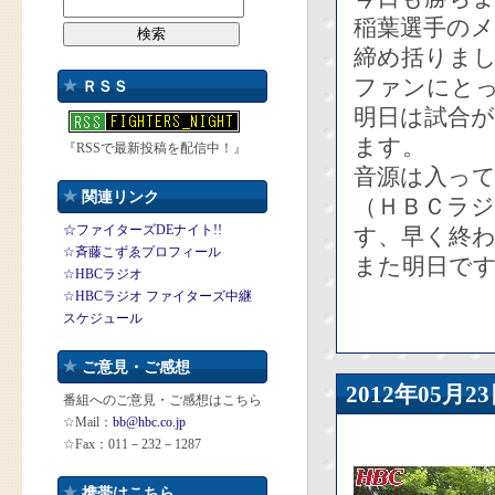
稲葉選手の
締め括りま
ファンにと
ＲＳＳ
明日は試合
ます。
『RSSで最新投稿を配信中！』
音源は入っ
関連リンク
（ＨＢＣラ
☆ファイターズDEナイト!!
す、早く終
☆斉藤こずゑプロフィール
また明日で
☆HBCラジオ
☆HBCラジオ ファイターズ中継
スケジュール
ご意見・ご感想
2012年05
番組へのご意見・ご感想はこちら
☆Mail：
bb@hbc.co.jp
☆Fax：011－232－1287
携帯はこちら