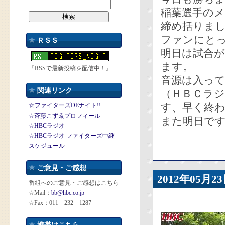
稲葉選手の
締め括りま
ファンにと
ＲＳＳ
明日は試合
ます。
『RSSで最新投稿を配信中！』
音源は入っ
関連リンク
（ＨＢＣラ
す、早く終
☆ファイターズDEナイト!!
☆斉藤こずゑプロフィール
また明日で
☆HBCラジオ
☆HBCラジオ ファイターズ中継
スケジュール
ご意見・ご感想
2012年05
番組へのご意見・ご感想はこちら
☆Mail：
bb@hbc.co.jp
☆Fax：011－232－1287