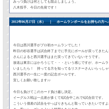
みっつ負けは何としても阻止しましょう。
八木投手、今日の先発です！
2012年06月27日（水） ｜
ホームランボールをお持ちの方へ
今日は西川選手がプロ初ホームランでした！
昨日の杉谷選手は試合終了までに手元にボールが戻ってきたん
さんによると西川選手はまだ戻ってきていないそうです。
放送は東京にはかろうじて・・・という感じですが、ホームラ
いましたら！ 持ってる方を知ってるリスナーさんいらっしゃ
西川選手の一生に一度の記念ボールです。
宜しくお願い致します♪♪
今日も負けてこのカード負け越し決定。
イーグルス戦は一点差が多くて8試合中これで6試合目です。
こういう僅差の試合をやっぱりきちんと取っていきたいですよ