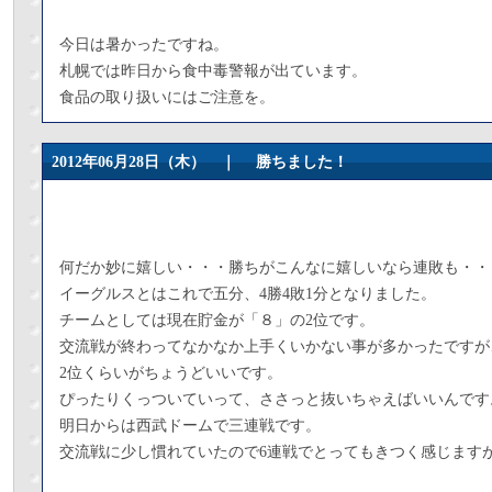
今日は暑かったですね。
札幌では昨日から食中毒警報が出ています。
食品の取り扱いにはご注意を。
2012年06月28日（木） ｜
勝ちました！
何だか妙に嬉しい・・・勝ちがこんなに嬉しいなら連敗も・・
イーグルスとはこれで五分、4勝4敗1分となりました。
チームとしては現在貯金が「８」の2位です。
交流戦が終わってなかなか上手くいかない事が多かったですが
2位くらいがちょうどいいです。
ぴったりくっついていって、ささっと抜いちゃえばいいんです
明日からは西武ドームで三連戦です。
交流戦に少し慣れていたので6連戦でとってもきつく感じます