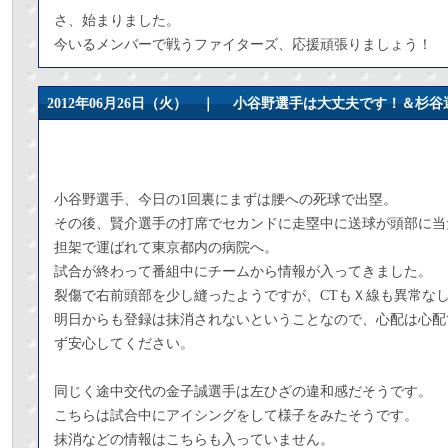
さ、始まりました。
今いるメンバーで戦うファイターズ、応援頑張りましょう！
2012年06月26日（火） ｜
小谷野選手は大丈夫です！＆杉谷
小谷野選手、今日の1回裏にまずは腰への死球で出塁。
その後、賢介選手の打席でセカンドに走塁中に送球が頭部に当
担架で運ばれて東京都内の病院へ。
試合が終わって番組中にチームから情報が入ってきました。
裂傷で右前頭部を少し縫ったようですが、CTもＸ線も異常な
明日からも登録は抹消されないということなので、心配は心配
ず安心してください。
同じく途中交代の金子誠選手は左ひざの違和感だそうです。
こちらは試合中にアイシングをして様子をみたそうです。
抹消などの情報はこちらも入っていません。