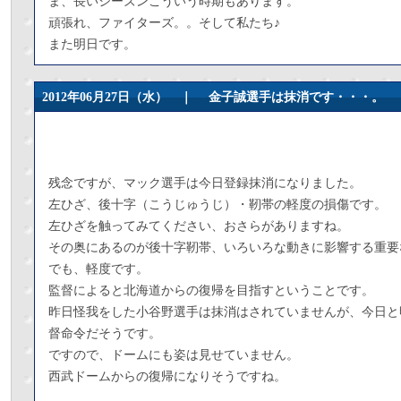
ま、長いシーズンこういう時期もあります。
頑張れ、ファイターズ。。そして私たち♪
また明日です。
2012年06月27日（水） ｜
金子誠選手は抹消です・・・。
残念ですが、マック選手は今日登録抹消になりました。
左ひざ、後十字（こうじゅうじ）・靭帯の軽度の損傷です。
左ひざを触ってみてください、おさらがありますね。
その奥にあるのが後十字靭帯、いろいろな動きに影響する重要
でも、軽度です。
監督によると北海道からの復帰を目指すということです。
昨日怪我をした小谷野選手は抹消はされていませんが、今日と
督命令だそうです。
ですので、ドームにも姿は見せていません。
西武ドームからの復帰になりそうですね。