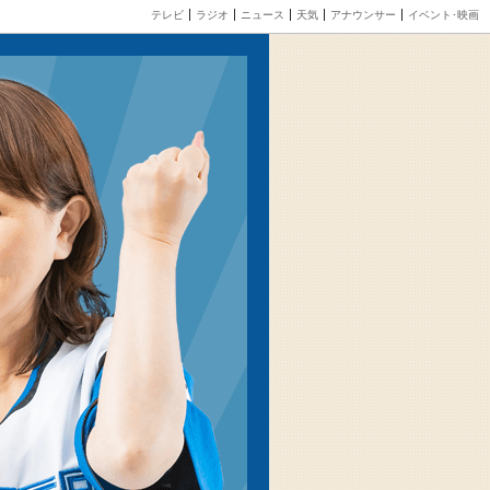
テレビ
ラジオ
ニュース
天気
アナウンサー
イベント･映画