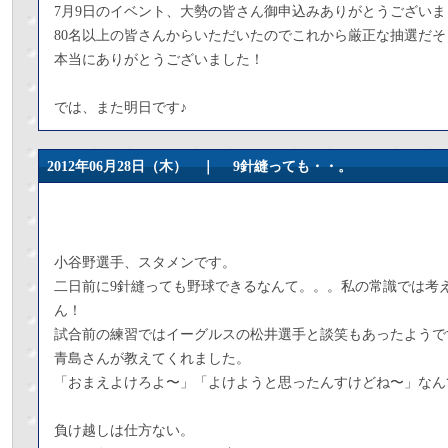
7月9日のイベント、大勢の皆さん御申込みありがとうございま
80名以上の皆さんからいただいたのでこれから厳正な抽選だそ
本当にありがとうございました！
では、また明日です♪
2012年06月28日（木） ｜
9針縫っても・・。
小谷野選手、スタメンです。
二日前に9針縫っても野球できるなんて。。。私の常識では考
ん！
試合前の練習ではイーグルスの松井選手と談笑もあったようで
青島さんが教えてくれました。
「おまえよけろよ〜」「よけようと思ったんすけどね〜」なん
負け越しは仕方ない。