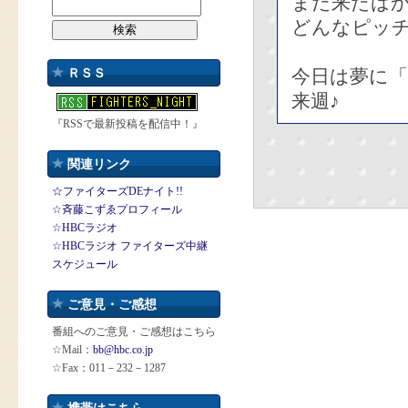
まだ来たば
どんなピッ
今日は夢に
ＲＳＳ
来週♪
『RSSで最新投稿を配信中！』
関連リンク
☆ファイターズDEナイト!!
☆斉藤こずゑプロフィール
☆HBCラジオ
☆HBCラジオ ファイターズ中継
スケジュール
ご意見・ご感想
番組へのご意見・ご感想はこちら
☆Mail：
bb@hbc.co.jp
☆Fax：011－232－1287