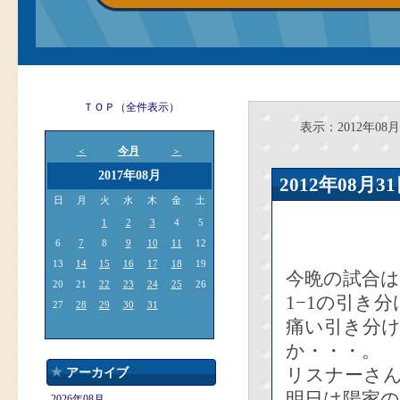
ＴＯＰ（全件表示）
表示：2012年08月
今月
＜
＞
2017年08月
2012年08
日
月
火
水
木
金
土
1
2
3
4
5
6
7
8
9
10
11
12
13
14
15
16
17
18
19
今晩の試合は
20
21
22
23
24
25
26
1−1の引き
27
28
29
30
31
痛い引き分
か・・・。
リスナーさ
アーカイブ
明日は陽家の
2026年08月