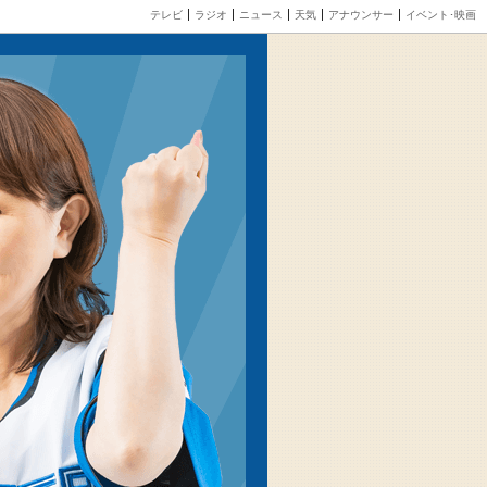
テレビ
ラジオ
ニュース
天気
アナウンサー
イベント･映画