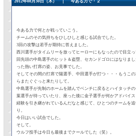
2012年08月30日（木） ｜
今ある力で・２
今ある力で何とか戦っていこう。
チームのその気持ちをひしひしと感じる試合でした。
3回の攻撃は若手が期待に答えました。
西川選手がタイムリーを放ってヒーローにもなったので目立っ
回先頭の中島選手のヒット＆盗塁、セカンドゴロにはなりまし
った熱い打席の姿、お見事でした。
そしてその間の打席で陽選手、中田選手が打つ・・・もうこの
らまたぐぐっと来たりして。
中島選手が先制のホームを踏んでベンチに戻るとハイタッチの
葉選手が待っていたり、座った後に金子選手が何かアドバイス
経験を引き継がれているんだなと感じて、ひとつのチームを追
り。
今日はいい試合でした。
そして。
ウルフ投手は今日も最後までクールでした（笑）。