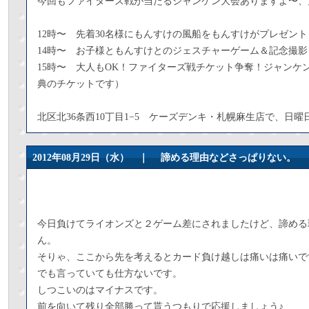
今回もファイターズ戦が当たるジャンケン大会ありますよ〜、大
12時〜 先着30名様にもんすけの風船をもんすけがプレゼント
14時〜 お子様ともんすけとのジェスチャーゲーム＆記念撮影
15時〜 大人もOK！ファイターズ戦チケット争奪！ジャンケ
典のチケットです）
北区北36条西10丁目1−5 ケーズデンキ・札幌麻生店で、日
2012年08月29日（水） ｜
諦める理由などさっぱりない。
今日負けてライオンズと２ゲーム差にされましたけど、諦める
ん。
そりゃ、ここから先を考えるとカード負け越しは痛いは痛いで
でも言っていても仕方ないです。
しつこいのはマイナスです。
前を向いて残り全部勝って貰うつもりで応援しましょう♪