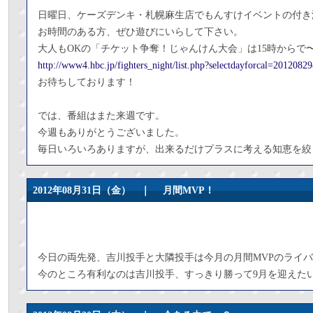
日曜日、ケーズデンキ・札幌麻生店でもんすけイベントの付き
お時間のある方、ぜひ遊びにいらして下さい。
大人もOKの「チケット争奪！じゃんけん大会」は15時からで
http://www4.hbc.jp/fighters_night/list.php?selectdayforcal=201208
お待ちしております！
では、番組はまた来週です。
今週もありがとうございました。
毎日いろいろありますが、出来るだけプラスに考える知恵を絞
2012年08月31日（金） ｜
月間MVP！
今日の両先発、吉川投手と大隣投手は今月の月間MVPのライ
今のところ有利なのは吉川投手、すっきり勝って9月を迎えた