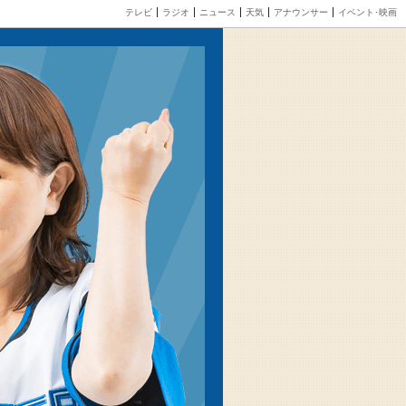
テレビ
ラジオ
ニュース
天気
アナウンサー
イベント･映画