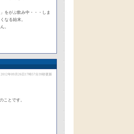
ら」をがぶ飲み中・・・しま
たくなる始末。
せん。
2012年09月26日17時57分39秒更新
のことです。