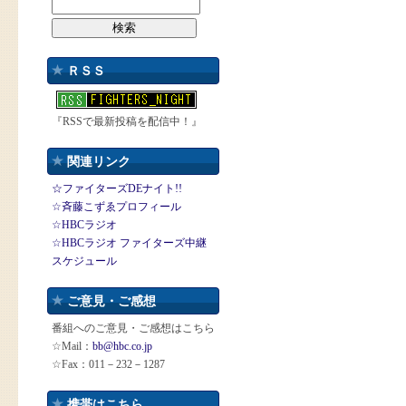
ＲＳＳ
『RSSで最新投稿を配信中！』
関連リンク
☆ファイターズDEナイト!!
☆斉藤こずゑプロフィール
☆HBCラジオ
☆HBCラジオ ファイターズ中継
スケジュール
ご意見・ご感想
番組へのご意見・ご感想はこちら
☆Mail：
bb@hbc.co.jp
☆Fax：011－232－1287
携帯はこちら