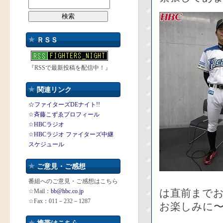
ＲＳＳ
『RSSで最新投稿を配信中！』
関連リンク
☆ファイターズDEナイト!!
☆斉藤こずゑプロフィール
☆HBCラジオ
☆HBCラジオ ファイターズ中継
スケジュール
ご意見・ご感想
番組へのご意見・ご感想はこちら
は直前まで
☆Mail：
bb@hbc.co.jp
☆Fax：011－232－1287
お楽しみに