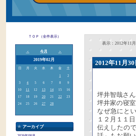
ＴＯＰ（全件表示）
表示：2012年11月
今月
＜
＞
2019年02月
2012年11
日
月
火
水
木
金
土
1
2
3
4
5
6
7
8
9
10
11
12
13
14
15
16
坪井智哉さん
17
18
19
20
21
22
23
坪井家の寝
24
25
26
27
28
なぜ急にと
１２月１１
伝えしたの
アーカイブ
話」もお願
2026年08月