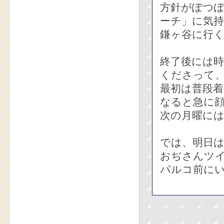
方針がぽつ
ーチ」に気
鎌ヶ谷に行
終了後には
くださって
最初は普段
なると急に
次の月曜に
では、明日は
おぢさんツ
パルコ前に