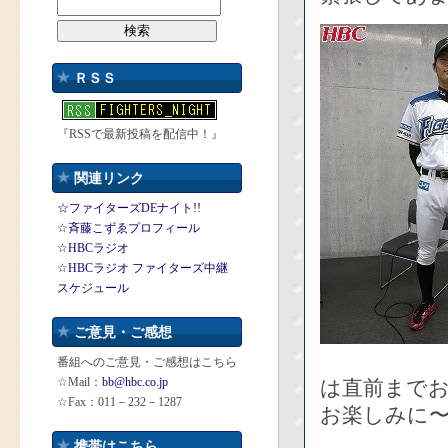
ＲＳＳ
『RSSで最新投稿を配信中！』
関連リンク
☆ファイターズDEナイト!!
☆斉藤こずゑプロフィール
☆HBCラジオ
☆HBCラジオ ファイターズ中継
スケジュール
ご意見・ご感想
番組へのご意見・ご感想はこちら
☆Mail：
bb@hbc.co.jp
は直前まで
☆Fax：011－232－1287
お楽しみに
携帯はこちら