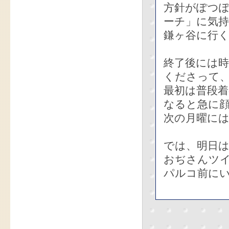
方針がぽつ
ーチ」に気
鎌ヶ谷に行
終了後には
くださって
最初は普段
なると急に
次の月曜に
では、明日は
おぢさんツ
パルコ前に