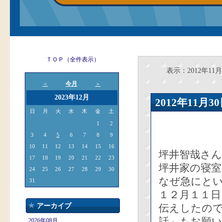
ＴＯＰ（全件表示）
表示：2012年11月
今月
＜
＞
2023年12月
2012年11
日
月
火
水
木
金
土
1
2
3
4
5
6
7
8
9
10
11
12
13
14
15
16
坪井智哉さん
17
18
19
20
21
22
23
坪井家の寝
24
25
26
27
28
29
30
なぜ急にと
31
１２月１１
アーカイブ
伝えしたの
話」もお願
2026年08月