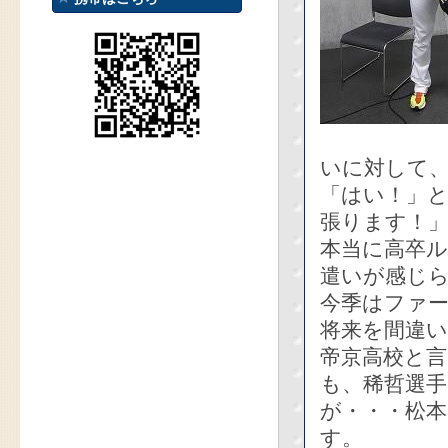
いに対して
「はい！」
張ります！
本当に高卒
遣いが感じ
今季はファー
将来を間違
帝京高校と
も、稀哲選
が・・・松
す。