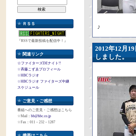
ＲＳＳ
♪
『RSSで最新投稿を配信中！』
2012年12
関連リンク
しました。
☆ファイターズDEナイト!!
☆斉藤こずゑプロフィール
☆HBCラジオ
☆HBCラジオ ファイターズ中継
スケジュール
ご意見・ご感想
番組へのご意見・ご感想はこちら
☆Mail：
bb@hbc.co.jp
☆Fax：011－232－1287
携帯はこちら