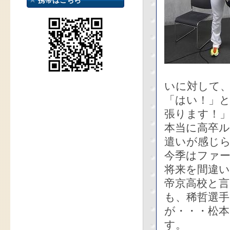
携帯はこちら
いに対して
「はい！」
張ります！
本当に高卒
遣いが感じ
今季はファー
将来を間違
帝京高校と
も、稀哲選
が・・・松
す。