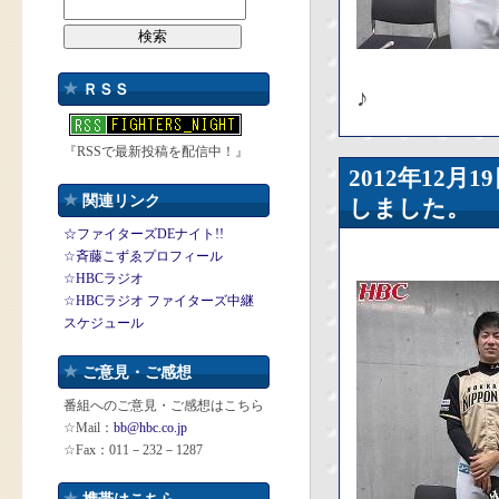
ＲＳＳ
♪
『RSSで最新投稿を配信中！』
2012年12
関連リンク
しました。
☆ファイターズDEナイト!!
☆斉藤こずゑプロフィール
☆HBCラジオ
☆HBCラジオ ファイターズ中継
スケジュール
ご意見・ご感想
番組へのご意見・ご感想はこちら
☆Mail：
bb@hbc.co.jp
☆Fax：011－232－1287