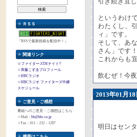
引き続き宜
というわけ
ＲＳＳ
わたくし、
ィ」です。
『RSSで最新投稿を配信中！』
そして、あ
さん」です
関連リンク
これからも宜
☆ファイターズDEナイト!!
☆斉藤こずゑプロフィール
飲むぜ！今
☆HBCラジオ
☆HBCラジオ ファイターズ中継
スケジュール
2013年01
ご意見・ご感想
番組へのご意見・ご感想はこちら
☆Mail：
bb@hbc.co.jp
☆Fax：011－232－1287
明日はセン
携帯はこちら