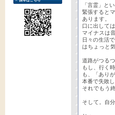
携帯はこちら
「言霊」と
緊張すると
あります。
口に出して
マイナスは
日々の生活
はちょっと
道路がつる
もし、行く
も、「あり
本番で失敗
それでもう
そして。自