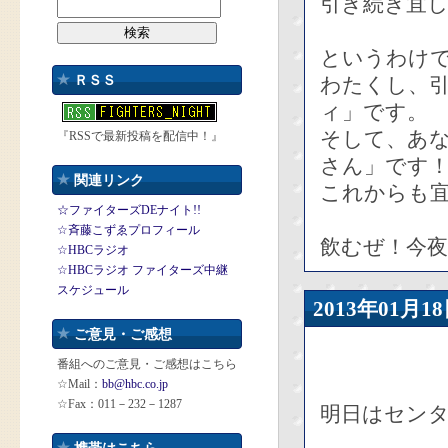
引き続き宜
というわけ
ＲＳＳ
わたくし、
ィ」です。
そして、あ
『RSSで最新投稿を配信中！』
さん」です
関連リンク
これからも宜
☆ファイターズDEナイト!!
☆斉藤こずゑプロフィール
飲むぜ！今
☆HBCラジオ
☆HBCラジオ ファイターズ中継
スケジュール
2013年01
ご意見・ご感想
番組へのご意見・ご感想はこちら
☆Mail：
bb@hbc.co.jp
☆Fax：011－232－1287
明日はセン