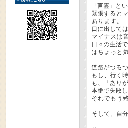
携帯はこちら
「言霊」と
緊張すると
あります。
口に出して
マイナスは
日々の生活
はちょっと
道路がつる
もし、行く
も、「あり
本番で失敗
それでもう
そして。自