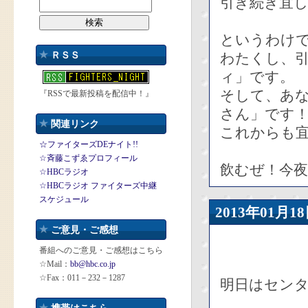
引き続き宜
というわけ
ＲＳＳ
わたくし、
ィ」です。
そして、あ
『RSSで最新投稿を配信中！』
さん」です
関連リンク
これからも宜
☆ファイターズDEナイト!!
☆斉藤こずゑプロフィール
飲むぜ！今
☆HBCラジオ
☆HBCラジオ ファイターズ中継
スケジュール
2013年01
ご意見・ご感想
番組へのご意見・ご感想はこちら
☆Mail：
bb@hbc.co.jp
☆Fax：011－232－1287
明日はセン