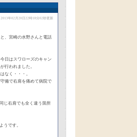
2013年02月20日22時18分02秒更新
んと、宮崎の水野さんと電話
は今日はスワローズのキャン
合が行われました。
姿はなく・・・。
の守備で右肩を痛めて病院で
同じ右肩でも全く違う箇所
ようです。