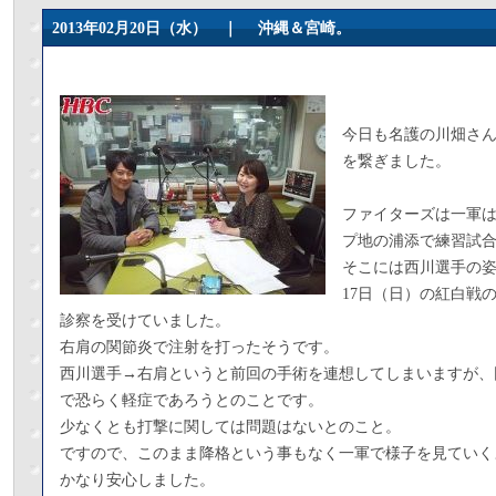
2013年02月20日（水） ｜
沖縄＆宮崎。
今日も名護の川畑さ
を繋ぎました。
ファイターズは一軍
プ地の浦添で練習試
そこには西川選手の
17日（日）の紅白戦
診察を受けていました。
右肩の関節炎で注射を打ったそうです。
西川選手→右肩というと前回の手術を連想してしまいますが、
で恐らく軽症であろうとのことです。
少なくとも打撃に関しては問題はないとのこと。
ですので、このまま降格という事もなく一軍で様子を見ていく
かなり安心しました。