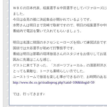
ＷＢＣの日本代表、稲葉選手＆中田選手そしてバファローズに
ました。
今日は会見の後に決起集会が開かれているようです。
水野さんは明日まで宮崎で取材ですので、明日の稲葉選手や中
番組内で電話を繋いで入れてもらいましょう。
明日は名護に韓国のネクセンヒーローズを招いて練習試合です
国頭では大谷選手が初めて打撃投手です。
番組は明日は那覇の琉球放送さんのスタジオをお借りしてお送
因みに先週はこんな感じ。
ゲストに来て下さった、「スポーツフォーカル」の漢那邦洋さ
とっても素敵な、トークも素晴らしい方でした。
ユーストリームで放送を楽しむ事ができるので、お時間のある
http://www.rbc.co.jp/riradioprog.php?catid=106&blogid=59
では、行ってきます♪