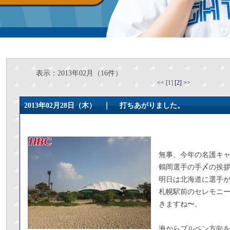
表示：2013年02月（16件）
<<
[1]
[2]
>>
2013年02月28日（木） ｜
打ちあがりました。
無事、今年の名護キ
鶴岡選手の手〆の挨
明日は北海道に選手
札幌駅前のセレモニ
きますね〜。
海からブルペン方向