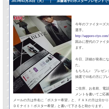
2013年02月26日（火） ｜
加藤選手のポスタープレゼントで
今年のファイターズ
選手。
http://sapporo-riyo.com
因みに歴代のファイタ
ます。
今日、詳細が発表に
た。
もちろん♪ プレゼン
抽選で10名の方にプ
ご住所、お名前、電
メントを書いてご応
メールの方は件名に「ポスター希望」と、ＦＡＸの方は分かり
ＤＥナイト！ポスター希望」と書いて下さると助かります。