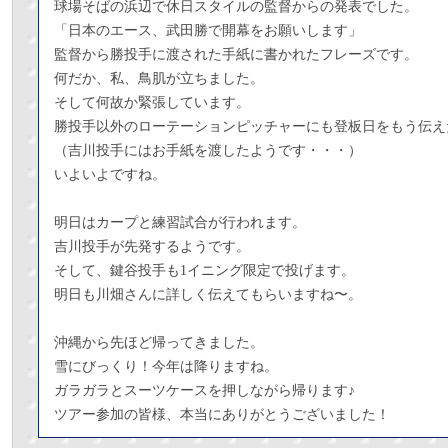
球場そばの浜辺で休日スタイルの監督からの発表でした。
「日本のエース、武田勝で開幕をお願いします」
監督から勝投手に渡された手紙に書かれたフレーズです。
何だか、私、鳥肌が立ちました。
そして何故か緊張しています。
勝投手以外のローテーションピッチャーにも登板日をもう伝え
（吉川投手にはお手紙を渡したようです・・・）
いよいよですね。
明日はカープと練習試合が行われます。
吉川投手が先発するようです。
そして、鍵谷投手も1イニング限定で投げます。
明日も川畑さんに詳しく伝えてもらいますね〜。
沖縄から先ほど帰ってきました。
雪にびっくり！今年は降りますね。
ガラガラとスーツケースを押しながら帰ります♪
ツアー参加の皆様、本当にありがとうございました！