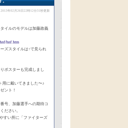
す。
2013年02月26日22時12分31秒更新
スタイルのモデルは加藤政義
/hnf/hnf.htm
ーズスタイルは↑で見られ
なりポスターも完成しまし
ト用に戴いてきました〜♪
レゼント！
話番号、加藤選手への期待コ
募ください。
やすい所に「ファイターズ