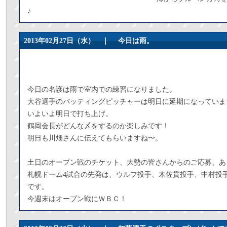
♪
2013年02月27日（水） ｜
今日は雨。
今日の名護は雨で室内での練習になりました。
大谷選手のバッティングピッチャーは明日に延期になっていま
いよいよ明日で打ち上げ。
鶴岡会長がどんな〆をするのか楽しみです！
明日も川畑さんに伝えてもらいますね〜。
土日のオープン戦のチケット、大勢の皆さんからのご応募、あ
札幌ドーム4試合の先発は、ウルフ投手、木佐貫投手、中村投
です。
今週末はオープン戦にＷＢＣ！