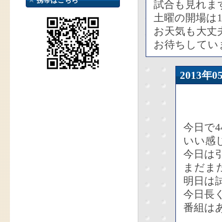
携帯はこちら
試合も見れま
土曜の開場は1
お天気も大丈
お待ちしていま
2013
今日で4
いい感
今日は
まだま
明日は
今日長
番組は