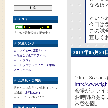
なるほ
という
ＲＳＳ
今日は
この試
『RSSで最新投稿を配信中！』
宜しく
関連リンク
☆ファイターズDEナイト!!
2013年05月
☆斉藤こずゑプロフィール
☆HBCラジオ
☆HBCラジオ ファイターズ中継
スケジュール
10th Sea
ご意見・ご感想
http://www.figh
番組へのご意見・ご感想はこちら
会場がファイ
☆Mail：
bb@hbc.co.jp
お時間のある
☆Fax：011－232－1287
常盤公園。